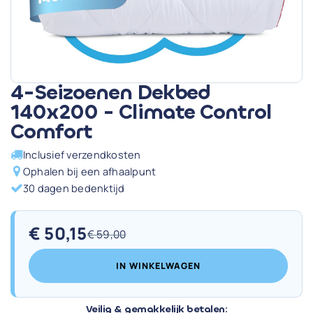
4-Seizoenen Dekbed
140x200 - Climate Control
Comfort
Inclusief verzendkosten
Ophalen bij een afhaalpunt
30 dagen bedenktijd
€
50,15
€
59,00
Oorspronkelijke
Huidige
prijs
prijs
IN WINKELWAGEN
was:
is:
€ 59,00.
€ 50,15.
Veilig & gemakkelijk betalen: