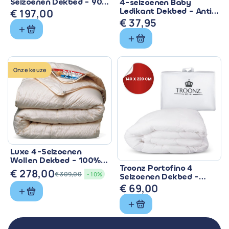
Seizoenen Dekbed - 90%
4-seizoenen Baby
Eendendons &
Ledikant Dekbed - Anti
€
197,00
Ventilerend
Allergisch & Wasbaar
€
37,95
Onze keuze
Luxe 4-Seizoenen
Wollen Dekbed - 100%
Troonz Portofino 4
Zuiver Scheerwol
€
278,00
€
309,00
- 10%
Seizoenen Dekbed -
Oorspronkelijke
Huidige
Comfort voor Elk
€
69,00
prijs
prijs
Seizoen
was:
is:
€ 309,00.
€ 278,00.