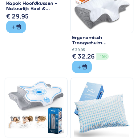
Kapok Hoofdkussen -
Natuurlijk Koel &
Ademend 60x70 cm
€
29,95
Ergonomisch
Traagschuim
Hoofdkussen 60x36x13
€
39,95
cm - Neksteun
€
32,26
Oorspronkelijke
Huidige
- 19%
prijs
prijs
was:
is:
€ 39,95.
€ 32,26.