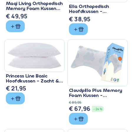
Maqi Living Orthopedisch
Ella Orthopedisch
Memory Foam Kussen
Hoofdkussen -
voor Nekklachten
€
49,95
Traagschuim met
€
38,95
Bamboe
Princess Line Basic
Hoofdkussen - Zacht &
Verstelbaar 60x70 cm
€
21,95
Cloudpillo Plus Memory
Foam Kussen -
Verstelbaar & Koel
€
89,95
€
67,96
Oorspronkelijke
Huidige
- 24%
prijs
prijs
was:
is:
€ 89,95.
€ 67,96.