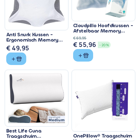
Cloudpillo Hoofdkussen -
Afstelbaar Memory
Anti Snurk Kussen -
Foam voor
€
69,95
Ergonomisch Memory
Nekondersteuning
€
55,96
Oorspronkelijke
Huidige
Foam 60x40 cm
- 20%
€
49,95
prijs
prijs
was:
is:
€ 69,95.
€ 55,96.
Best Life Guna
OnePillow® Traagschuim
Traagschuim