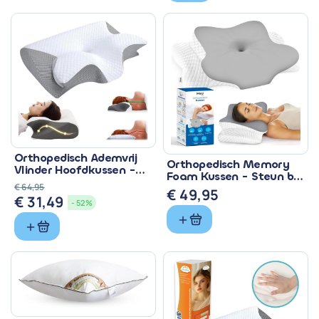
was:
is:
€ 31,40.
€ 26,69.
Orthopedisch Ademvrij
Orthopedisch Memory
Vlinder Hoofdkussen -
Foam Kussen - Steun bij
Anti Snurk
€
64,95
Nekklachten
€
49,95
€
31,49
Oorspronkelijke
Huidige
- 52%
prijs
prijs
was:
is:
€ 64,95.
€ 31,49.