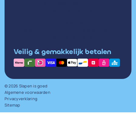
wo 31 december
Hartslag in rust meten: zo doe je het goed
di 30 december
Hoge hartslag in rust: wat betekent het en
wanneer moet je opletten?
Veilig & gemakkelijk betalen
© 2026 Slapen is goed
Algemene voorwaarden
Privacyverklaring
Sitemap