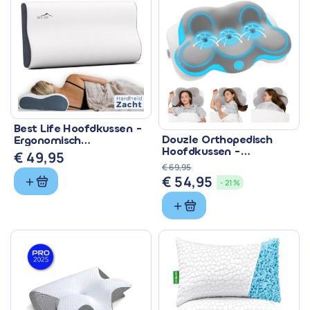
Best Life Hoofdkussen -
Douzle Orthopedisch
Ergonomisch
Hoofdkussen -
Traagschuim voor
€
49,95
Ergonomische
Nekklachten
€
69,95
Nekondersteuning
€
54,95
Oorspronkelijke
Huidige
- 21%
prijs
prijs
was:
is:
€ 69,95.
€ 54,95.