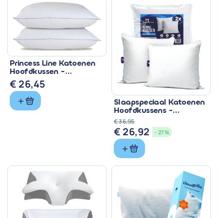
€ 34,89.
€ 29,66.
Princess Line Katoenen
Hoofdkussen -
Verstelbaar & Anti-
€
26,45
allergisch
Slaapspeciaal Katoenen
Hoofdkussens -
Ergonomisch &
€
36,95
Navulbaar (2 stuks)
€
26,92
Oorspronkelijke
Huidige
- 27%
prijs
prijs
was:
is:
€ 36,95.
€ 26,92.