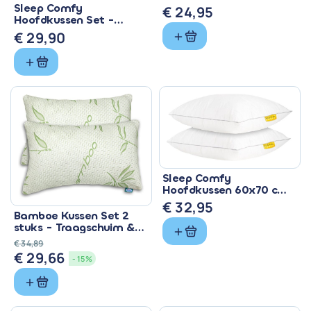
cm - Stevige
Sleep Comfy
€
24,95
Nekondersteuning
Hoofdkussen Set -
Ergonomisch & Katoen
€
29,90
Sleep Comfy
Hoofdkussen 60x70 cm
- Orthopedisch Comfort
€
32,95
Set 2
Bamboe Kussen Set 2
stuks - Traagschuim &
Ademend Comfort
€
34,89
€
29,66
Oorspronkelijke
Huidige
- 15%
prijs
prijs
was:
is: