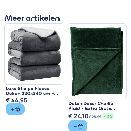
Meer artikelen
Luxe Sherpa Fleece
Deken 220x240 cm -
Superzacht & Warm
€
44,95
Dutch Decor Charlie
Plaid - Extra Grote
Fleece Deken Groen
€
24,10
€
28,99
- 17%
Oorspronkelijke
Huidige
prijs
prijs