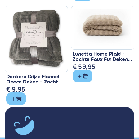
was:
is:
€ 28,99.
€ 24,10.
Lunetta Home Plaid -
Zachte Faux Fur Deken
150x200 cm
€
59,95
Donkere Grijze Flannel
Fleece Deken - Zacht &
Warm
€
9,95