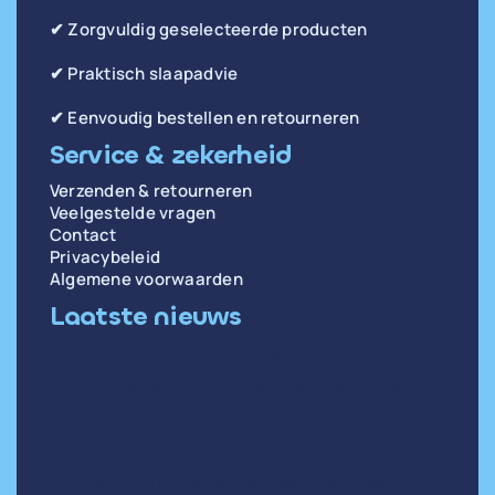
✔ Zorgvuldig geselecteerde producten
✔ Praktisch slaapadvie
✔ Eenvoudig bestellen en retourneren
Service & zekerheid
Verzenden & retourneren
Veelgestelde vragen
Contact
Privacybeleid
Algemene voorwaarden
Laatste nieuws
di 14 april
Oorzaken en oplossingen voor weinig diepe
slaap
wo 31 december
Hartslag in rust meten: zo doe je het goed