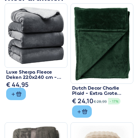
Luxe Sherpa Fleece
Deken 220x240 cm -
Superzacht & Warm
€
44,95
Dutch Decor Charlie
Plaid - Extra Grote
Fleece Deken Groen
€
24,10
€
28,99
- 17%
Oorspronkelijke
Huidige
prijs
prijs
was:
is:
€ 28,99.
€ 24,10.