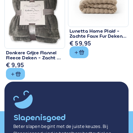
Lunetta Home Plaid -
Zachte Faux Fur Deken
150x200 cm
€
59,95
Donkere Grijze Flannel
Fleece Deken - Zacht &
Warm
€
9,95
Slapenisgoed
Beter slapen begint met de juiste keuzes. Bij