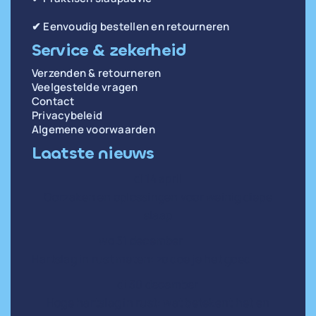
✔ Eenvoudig bestellen en retourneren
Service & zekerheid
Verzenden & retourneren
Veelgestelde vragen
Contact
Privacybeleid
Algemene voorwaarden
Laatste nieuws
di 14 april
Oorzaken en oplossingen voor weinig diepe
slaap
wo 31 december
Hartslag in rust meten: zo doe je het goed
di 30 december
Hoge hartslag in rust: wat betekent het en