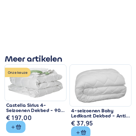
Meer artikelen
Onze keuze
Castella Sirius 4-
Seizoenen Dekbed - 90%
4-seizoenen Baby
Eendendons &
Ledikant Dekbed - Anti
€
197,00
Ventilerend
Allergisch & Wasbaar
€
37,95