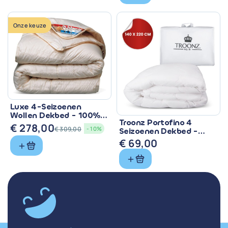
Onze keuze
Luxe 4-Seizoenen
Wollen Dekbed - 100%
Troonz Portofino 4
Zuiver Scheerwol
€
278,00
€
309,00
- 10%
Seizoenen Dekbed -
Oorspronkelijke
Huidige
Comfort voor Elk
€
69,00
prijs
prijs
Seizoen
was:
is:
€ 309,00.
€ 278,00.