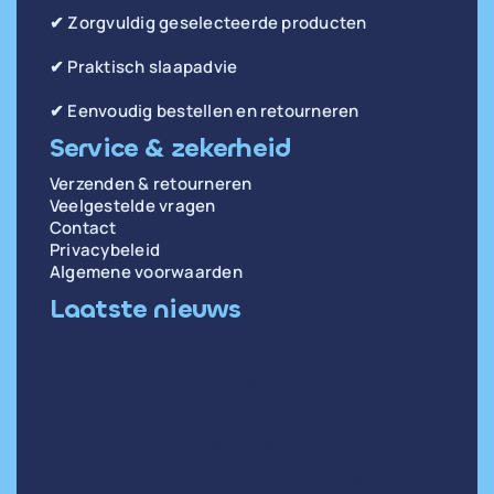
✔ Zorgvuldig geselecteerde producten
✔ Praktisch slaapadvie
✔ Eenvoudig bestellen en retourneren
Service & zekerheid
Verzenden & retourneren
Veelgestelde vragen
Contact
Privacybeleid
Algemene voorwaarden
Laatste nieuws
di 14 april
Oorzaken en oplossingen voor weinig diepe
slaap
wo 31 december
Hartslag in rust meten: zo doe je het goed