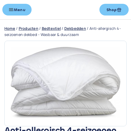
Menu
Shop
Home
/
Producten
/
Bedtextiel
/
Dekbedden
/
Anti-allergisch 4-
seizoenen dekbed - Wasbaar & duurzaam
Anti-allergisch 4-seizoenen