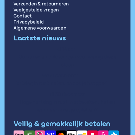
Verzenden & retourneren
Veelgestelde vragen
Contact
Privacybeleid
Algemene voorwaarden
Laatste nieuws
di 14 april
Oorzaken en oplossingen voor weinig diepe
slaap
wo 31 december
Hartslag in rust meten: zo doe je het goed
di 30 december
Hoge hartslag in rust: wat betekent het en
wanneer moet je opletten?
Veilig & gemakkelijk betalen