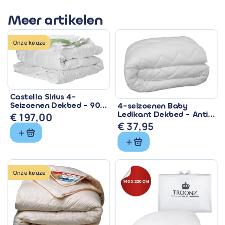
Meer artikelen
Onze keuze
Castella Sirius 4-
Seizoenen Dekbed - 90%
4-seizoenen Baby
Eendendons &
Ledikant Dekbed - Anti
€
197,00
Ventilerend
Allergisch & Wasbaar
€
37,95
Onze keuze