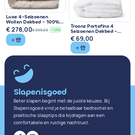
Luxe 4-Seizoenen
Wollen Dekbed - 100%
Troonz Portofino 4
Zuiver Scheerwol
€
278,00
€
309,00
- 10%
Seizoenen Dekbed -
Oorspronkelijke
Huidige
Comfort voor Elk
€
69,00
prijs
prijs
Seizoen
was:
is:
€ 309,00.
€ 278,00.
Slapenisgoed
Beter slapen begint met de juiste keuzes. Bij
Slapenisgoed vind je betaalbaar bedtextiel en
praktische slaaptips die bijdragen aan een
comfortabele en rustige nachtrust.