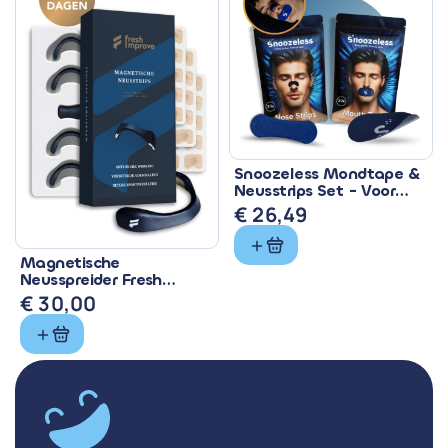
Snoozeless Mondtape &
Neusstrips Set - Voor
Beter Ademen & Slapen
€
26,49
Magnetische
Neusspreider Fresh
Improve - Anti Snurk &
€
30,00
Sport