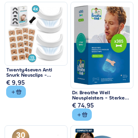
Twenty4seven Anti
Snurk Neusclips -
Magnetische
€
9,95
Neusspreiders 15 Paar
Dr. Breathe Well
Neuspleisters - Sterke
Anti Snurk Pleisters
€
74,95