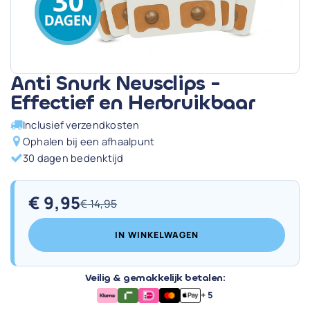
Anti Snurk Neusclips -
Effectief en Herbruikbaar
Inclusief verzendkosten
Ophalen bij een afhaalpunt
30 dagen bedenktijd
€
9,95
€
14,95
Oorspronkelijke
Huidige
prijs
prijs
IN WINKELWAGEN
was:
is:
€ 14,95.
€ 9,95.
Veilig & gemakkelijk betalen:
+ 5