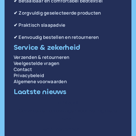
✔ Betaalbaar en comfortabel bedtextiel
✔ Zorgvuldig geselecteerde producten
✔ Praktisch slaapadvie
✔ Eenvoudig bestellen en retourneren
Service & zekerheid
Verzenden & retourneren
Veelgestelde vragen
Contact
Privacybeleid
Algemene voorwaarden
Laatste nieuws
di 14 april
Oorzaken en oplossingen voor weinig diepe
slaap
wo 31 december