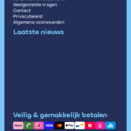
Veelgestelde vragen
Contact
Privacybeleid
Algemene voorwaarden
Laatste nieuws
di 14 april
Oorzaken en oplossingen voor weinig diepe
slaap
wo 31 december
Hartslag in rust meten: zo doe je het goed
di 30 december
Hoge hartslag in rust: wat betekent het en
wanneer moet je opletten?
Veilig & gemakkelijk betalen