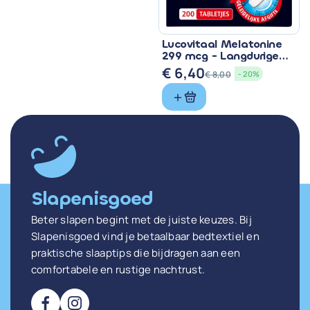
Lucovitaal Melatonine
299 mcg - Langdurige
Werkzaamheid
€
6,40
€
8,00
- 20%
Oorspronkelijke
Huidige
prijs
prijs
was:
is:
€ 8,00.
€ 6,40.
Slapenisgoed
Beter slapen begint met de juiste keuzes. Bij
Slapenisgoed vind je betaalbaar bedtextiel en
praktische slaaptips die bijdragen aan een
comfortabele en rustige nachtrust.