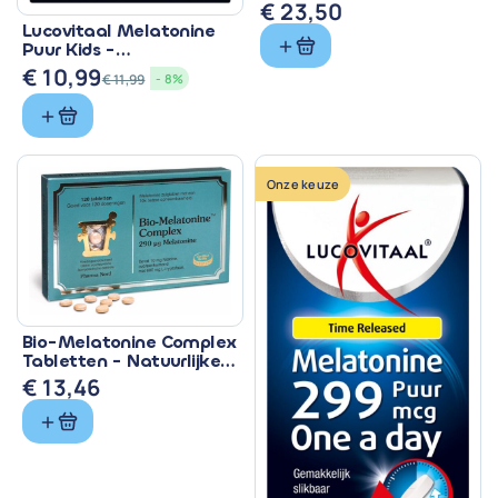
CBD & Melatonine
€
23,50
Lucovitaal Melatonine
Puur Kids -
Zuigtabletten met 299
€
10,99
€
11,99
- 8%
mcg
Oorspronkelijke
Huidige
prijs
prijs
was:
is:
€ 11,99.
€ 10,99.
Onze keuze
Bio-Melatonine Complex
Tabletten - Natuurlijke
Slaapondersteuning
€
13,46