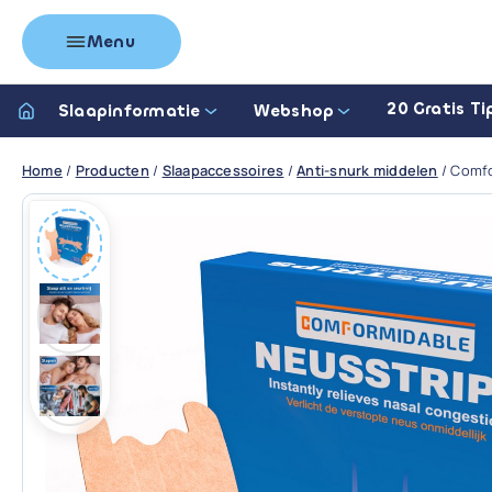
Menu
20 Gratis Ti
Slaapinformatie
Webshop
Home
/
Producten
/
Slaapaccessoires
/
Anti-snurk middelen
/
Comfo