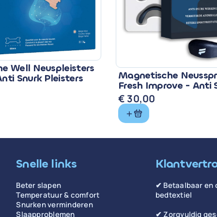
he Well Neuspleisters
Magnetische Neusspr
Anti Snurk Pleisters
Fresh Improve - Anti 
Sport
€
30,00
Snelle links
Klantvertr
Beter slapen
✔ Betaalbaar en 
Temperatuur & comfort
bedtextiel
Snurken verminderen
Slaapproblemen
✔ Zorgvuldig ge