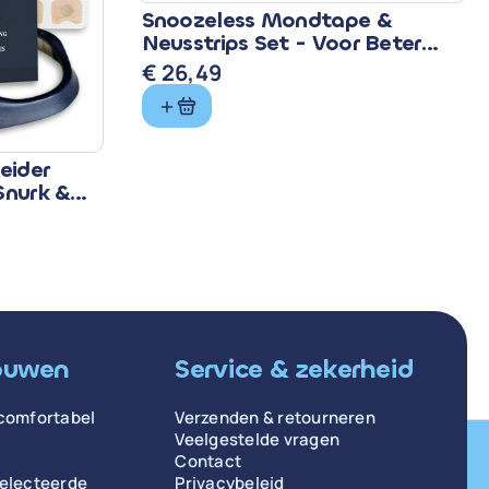
Snoozeless Mondtape &
Neusstrips Set - Voor Beter
Ademen & Slapen
€
26,49
eider
Snurk &
ouwen
Service & zekerheid
comfortabel
Verzenden & retourneren
Veelgestelde vragen
Contact
selecteerde
Privacybeleid