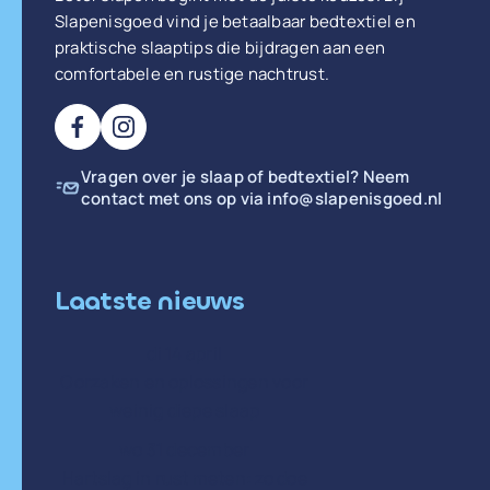
Slapenisgoed vind je betaalbaar bedtextiel en
praktische slaaptips die bijdragen aan een
comfortabele en rustige nachtrust.
Vragen over je slaap of bedtextiel? Neem
contact met ons op via
info@slapenisgoed.nl
Laatste nieuws
di 14 april
Oorzaken en oplossingen voor
weinig diepe slaap
wo 31 december
Hartslag in rust meten: zo doe