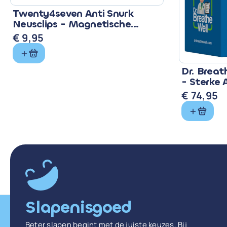
Twenty4seven Anti Snurk
Neusclips - Magnetische
Neusspreiders 15 Paar
€
9,95
Dr. Breat
- Sterke 
€
74,95
Slapenisgoed
Beter slapen begint met de juiste keuzes. Bij