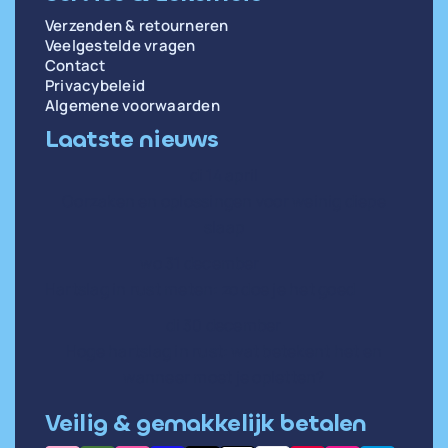
Verzenden & retourneren
Veelgestelde vragen
Contact
Privacybeleid
Algemene voorwaarden
Laatste nieuws
di 14 april
Oorzaken en oplossingen voor weinig diepe
slaap
wo 31 december
Hartslag in rust meten: zo doe je het goed
di 30 december
Hoge hartslag in rust: wat betekent het en
wanneer moet je opletten?
Veilig & gemakkelijk betalen