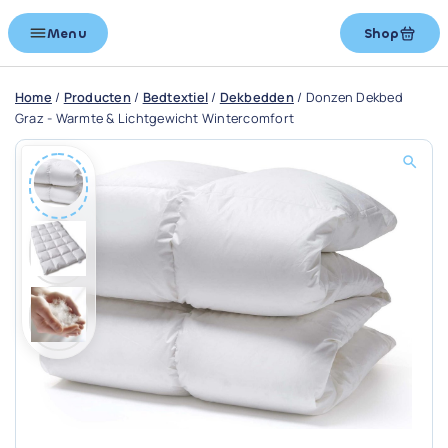
Menu
Shop
Home
/
Producten
/
Bedtextiel
/
Dekbedden
/
Donzen Dekbed
Graz - Warmte & Lichtgewicht Wintercomfort