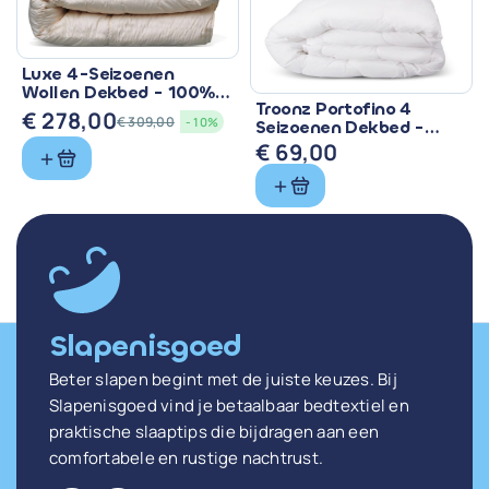
Luxe 4-Seizoenen
Wollen Dekbed - 100%
Troonz Portofino 4
Zuiver Scheerwol
€
278,00
€
309,00
- 10%
Seizoenen Dekbed -
Oorspronkelijke
Huidige
Comfort voor Elk
€
69,00
prijs
prijs
Seizoen
was:
is:
€ 309,00.
€ 278,00.
Slapenisgoed
Beter slapen begint met de juiste keuzes. Bij
Slapenisgoed vind je betaalbaar bedtextiel en
praktische slaaptips die bijdragen aan een
comfortabele en rustige nachtrust.