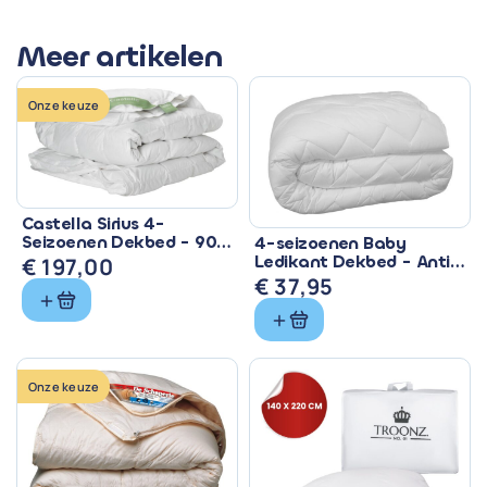
Meer artikelen
Onze keuze
Castella Sirius 4-
Seizoenen Dekbed - 90%
4-seizoenen Baby
Eendendons &
Ledikant Dekbed - Anti
€
197,00
Ventilerend
Allergisch & Wasbaar
€
37,95
Onze keuze