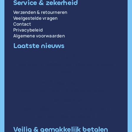
Service & zekerheid
Verzenden & retourneren
Veelgestelde vragen
Contact
Privacybeleid
Algemene voorwaarden
Laatste nieuws
di 14 april
Oorzaken en oplossingen voor weinig diepe
slaap
wo 31 december
Hartslag in rust meten: zo doe je het goed
di 30 december
Hoge hartslag in rust: wat betekent het en
wanneer moet je opletten?
Veilig & gemakkelijk betalen