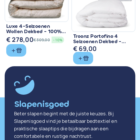
Luxe 4-Seizoenen
Wollen Dekbed - 100%
Troonz Portofino 4
Zuiver Scheerwol
€
278,00
€
309,00
- 10%
Seizoenen Dekbed -
Oorspronkelijke
Huidige
Comfort voor Elk
€
69,00
prijs
prijs
Seizoen
was:
is:
€ 309,00.
€ 278,00.
Slapenisgoed
Beter slapen begint met de juiste keuzes. Bij
Slapenisgoed vind je betaalbaar bedtextiel en
praktische slaaptips die bijdragen aan een
comfortabele en rustige nachtrust.