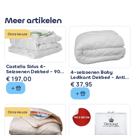
Meer artikelen
Onze keuze
Castella Sirius 4-
Seizoenen Dekbed - 90%
4-seizoenen Baby
Eendendons &
Ledikant Dekbed - Anti
€
197,00
Ventilerend
Allergisch & Wasbaar
€
37,95
Onze keuze