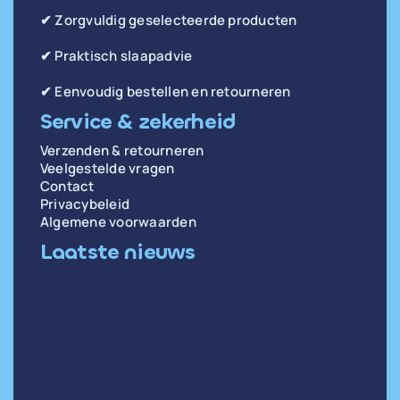
✔ Zorgvuldig geselecteerde producten
✔ Praktisch slaapadvie
✔ Eenvoudig bestellen en retourneren
Service & zekerheid
Verzenden & retourneren
Veelgestelde vragen
Contact
Privacybeleid
Algemene voorwaarden
Laatste nieuws
di 14 april
Oorzaken en oplossingen voor weinig diepe
slaap
wo 31 december
Hartslag in rust meten: zo doe je het goed