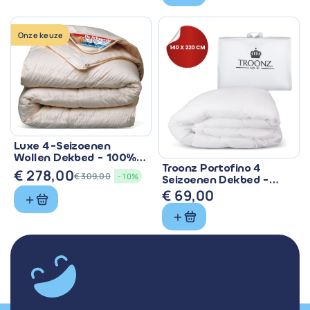
Onze keuze
Luxe 4-Seizoenen
Wollen Dekbed - 100%
Troonz Portofino 4
Zuiver Scheerwol
€
278,00
€
309,00
- 10%
Seizoenen Dekbed -
Oorspronkelijke
Huidige
Comfort voor Elk
€
69,00
prijs
prijs
Seizoen
was:
is:
€ 309,00.
€ 278,00.