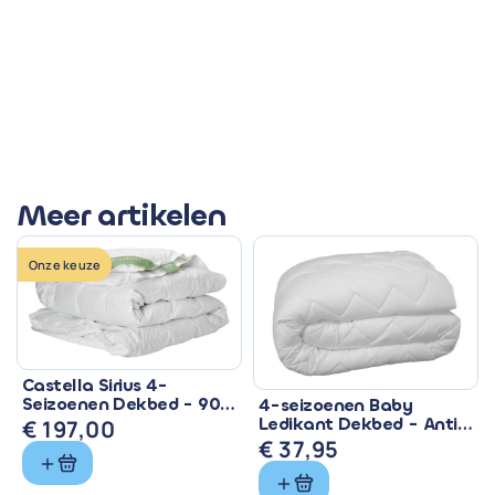
Meer artikelen
Onze keuze
Castella Sirius 4-
Seizoenen Dekbed - 90%
4-seizoenen Baby
Eendendons &
Ledikant Dekbed - Anti
€
197,00
Ventilerend
Allergisch & Wasbaar
€
37,95