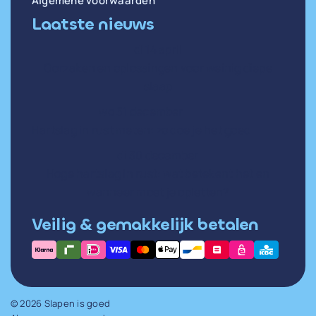
Algemene voorwaarden
Laatste nieuws
di 14 april
Oorzaken en oplossingen voor weinig diepe
slaap
wo 31 december
Hartslag in rust meten: zo doe je het goed
di 30 december
Hoge hartslag in rust: wat betekent het en
wanneer moet je opletten?
Veilig & gemakkelijk betalen
© 2026 Slapen is goed