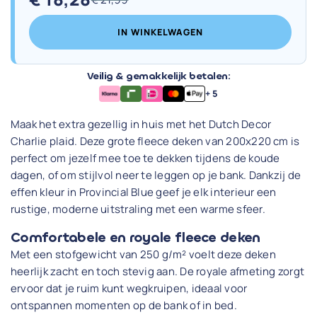
Oorspronkelijke
Huidige
prijs
prijs
IN WINKELWAGEN
was:
is:
€ 21,99.
€ 18,28.
Veilig & gemakkelijk betalen:
+ 5
Maak het extra gezellig in huis met het Dutch Decor
Charlie plaid. Deze grote fleece deken van 200x220 cm is
perfect om jezelf mee toe te dekken tijdens de koude
dagen, of om stijlvol neer te leggen op je bank. Dankzij de
effen kleur in Provincial Blue geef je elk interieur een
rustige, moderne uitstraling met een warme sfeer.
Comfortabele en royale fleece deken
Met een stofgewicht van 250 g/m² voelt deze deken
heerlijk zacht en toch stevig aan. De royale afmeting zorgt
ervoor dat je ruim kunt wegkruipen, ideaal voor
ontspannen momenten op de bank of in bed.