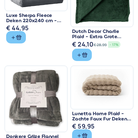
Luxe Sherpa Fleece
Deken 220x240 cm -
Superzacht & Warm
€
44,95
Dutch Decor Charlie
Plaid - Extra Grote
Fleece Deken Groen
€
24,10
€
28,99
- 17%
Oorspronkelijke
Huidige
prijs
prijs
was:
is:
€ 28,99.
€ 24,10.
Lunetta Home Plaid -
Zachte Faux Fur Deken
150x200 cm
€
59,95
Donkere Grijze Flannel