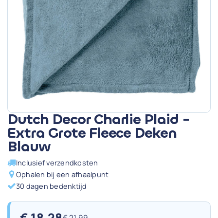
Dutch Decor Charlie Plaid -
Extra Grote Fleece Deken
Blauw
Inclusief verzendkosten
Ophalen bij een afhaalpunt
30 dagen bedenktijd
€
18,28
€
21,99