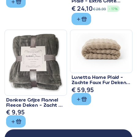
Plaid - Extra Grote
Fleece Deken Groen
€
24,10
€
28,99
- 17%
Oorspronkelijke
Huidige
prijs
prijs
was:
is:
€ 28,99.
€ 24,10.
Lunetta Home Plaid -
Zachte Faux Fur Deken
150x200 cm
€
59,95
Donkere Grijze Flannel
Fleece Deken - Zacht &
Warm
€
9,95