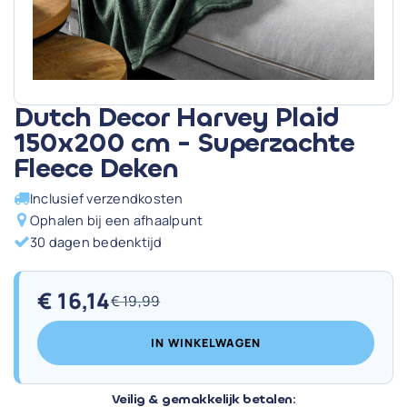
Dutch Decor Harvey Plaid
150x200 cm - Superzachte
Fleece Deken
Inclusief verzendkosten
Ophalen bij een afhaalpunt
30 dagen bedenktijd
€
16,14
€
19,99
Oorspronkelijke
Huidige
prijs
prijs
IN WINKELWAGEN
was:
is:
€ 19,99.
€ 16,14.
Veilig & gemakkelijk betalen: