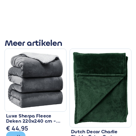
Meer artikelen
Luxe Sherpa Fleece
Deken 220x240 cm -
Superzacht & Warm
€
44,95
Dutch Decor Charlie