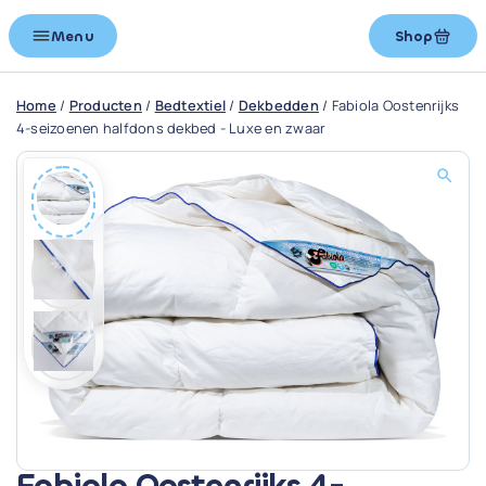
Menu
Shop
Home
/
Producten
/
Bedtextiel
/
Dekbedden
/
Fabiola Oostenrijks
4-seizoenen halfdons dekbed - Luxe en zwaar
Fabiola Oostenrijks 4-