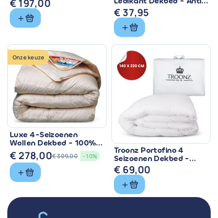
Eendendons &
Ledikant Dekbed - Anti
€
197,00
Ventilerend
Allergisch & Wasbaar
€
37,95
Onze keuze
Luxe 4-Seizoenen
Wollen Dekbed - 100%
Troonz Portofino 4
Zuiver Scheerwol
€
278,00
€
309,00
- 10%
Seizoenen Dekbed -
Oorspronkelijke
Huidige
Comfort voor Elk
€
69,00
prijs
prijs
Seizoen
was:
is:
€ 309,00.
€ 278,00.