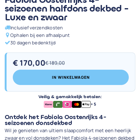
seizoenen halfdons dekbed -
Luxe en zwaar
Inclusief verzendkosten
Ophalen bij een afhaalpunt
30 dagen bedenktijd
€
170,00
€
189,00
Oorspronkelijke
Huidige
prijs
prijs
IN WINKELWAGEN
was:
is:
€ 189,00.
€ 170,00.
Veilig & gemakkelijk betalen:
+ 5
Ontdek het Fabiola Oostenrijks 4-
seizoenen donsdekbed
Wil je genieten van ultiem slaapcomfort met een heerlijk
zwaar en vol donsdeken? Het Fabiola 4-seizoenen dekbed