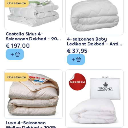
Onze keuze
Castella Sirius 4-
Seizoenen Dekbed - 90%
4-seizoenen Baby
Eendendons &
Ledikant Dekbed - Anti
€
197,00
Ventilerend
Allergisch & Wasbaar
€
37,95
Onze keuze
Luxe 4-Seizoenen
Wollen Dekbed - 100%