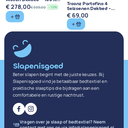
Troonz Portofino 4
Zuiver Scheerwol
€
278,00
€
309,00
- 10%
Seizoenen Dekbed -
Oorspronkelijke
Huidige
Comfort voor Elk
€
69,00
prijs
prijs
Seizoen
was:
is:
€ 309,00.
€ 278,00.
Slapenisgoed
Beter slapen begint met de juiste keuzes. Bij
Slapenisgoed vind je betaalbaar bedtextiel en
praktische slaaptips die bijdragen aan een
comfortabele en rustige nachtrust.
Vragen over je slaap of bedtextiel? Neem
contact met ons op via
info@slapenisgoed.nl