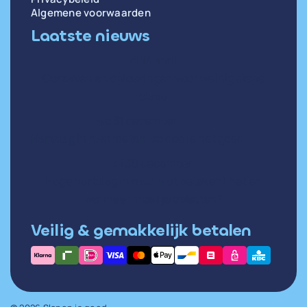
Algemene voorwaarden
Laatste nieuws
di 14 april
Oorzaken en oplossingen voor weinig diepe
slaap
wo 31 december
Hartslag in rust meten: zo doe je het goed
di 30 december
Hoge hartslag in rust: wat betekent het en
wanneer moet je opletten?
Veilig & gemakkelijk betalen