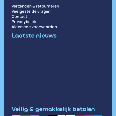
Verzenden & retourneren
Veelgestelde vragen
Contact
Privacybeleid
Algemene voorwaarden
Laatste nieuws
di 14 april
Oorzaken en oplossingen voor weinig diepe
slaap
wo 31 december
Hartslag in rust meten: zo doe je het goed
di 30 december
Hoge hartslag in rust: wat betekent het en
wanneer moet je opletten?
Veilig & gemakkelijk betalen