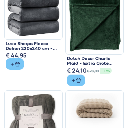
Luxe Sherpa Fleece
Deken 220x240 cm -
Superzacht & Warm
€
44,95
Dutch Decor Charlie
Plaid - Extra Grote
Fleece Deken Groen
€
24,10
€
28,99
- 17%
Oorspronkelijke
Huidige
prijs
prijs
was:
is:
€ 28,99.
€ 24,10.