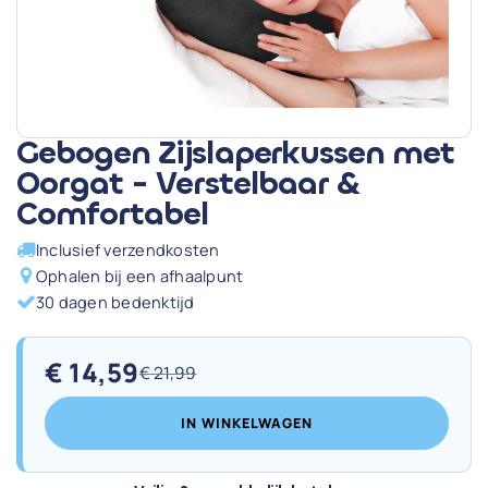
Gebogen Zijslaperkussen met
Oorgat - Verstelbaar &
Comfortabel
Inclusief verzendkosten
Ophalen bij een afhaalpunt
30 dagen bedenktijd
€
14,59
€
21,99
Oorspronkelijke
Huidige
prijs
prijs
IN WINKELWAGEN
was:
is:
€ 21,99.
€ 14,59.