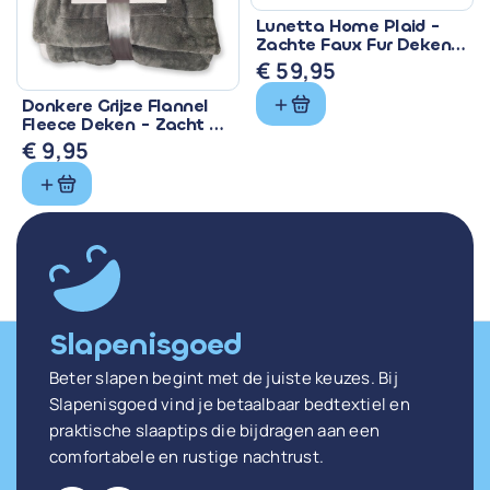
Lunetta Home Plaid -
Zachte Faux Fur Deken
150x200 cm
€
59,95
Donkere Grijze Flannel
Fleece Deken - Zacht &
Warm
€
9,95
Slapenisgoed
Beter slapen begint met de juiste keuzes. Bij
Slapenisgoed vind je betaalbaar bedtextiel en
praktische slaaptips die bijdragen aan een
comfortabele en rustige nachtrust.