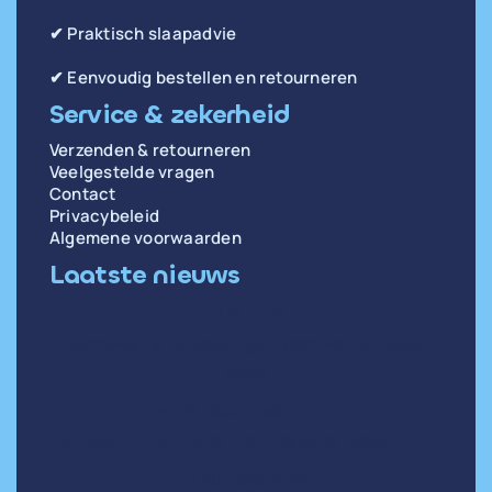
✔ Praktisch slaapadvie
✔ Eenvoudig bestellen en retourneren
Service & zekerheid
Verzenden & retourneren
Veelgestelde vragen
Contact
Privacybeleid
Algemene voorwaarden
Laatste nieuws
di 14 april
Oorzaken en oplossingen voor weinig diepe
slaap
wo 31 december
Hartslag in rust meten: zo doe je het goed
di 30 december