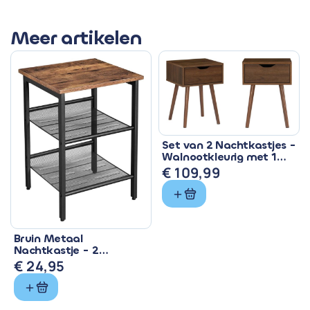
Meer artikelen
Set van 2 Nachtkastjes -
Walnootkleurig met 1
Lade
€
109,99
Bruin Metaal
Nachtkastje - 2
Rasterplanken & Stevig
€
24,95