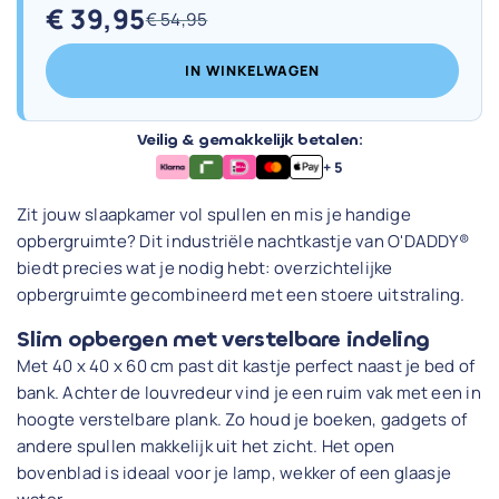
€
39,95
€
54,95
Oorspronkelijke
Huidige
prijs
prijs
IN WINKELWAGEN
was:
is:
€ 54,95.
€ 39,95.
Veilig & gemakkelijk betalen:
+ 5
Zit jouw slaapkamer vol spullen en mis je handige
opbergruimte? Dit industriële nachtkastje van O'DADDY®
biedt precies wat je nodig hebt: overzichtelijke
opbergruimte gecombineerd met een stoere uitstraling.
Slim opbergen met verstelbare indeling
Met 40 x 40 x 60 cm past dit kastje perfect naast je bed of
bank. Achter de louvredeur vind je een ruim vak met een in
hoogte verstelbare plank. Zo houd je boeken, gadgets of
andere spullen makkelijk uit het zicht. Het open
bovenblad is ideaal voor je lamp, wekker of een glaasje