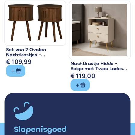
Set van 2 Ovalen
Nachtkastjes -
Scandinavisch Retro
€
109,99
Nachtkastje Hidde -
Design
Beige met Twee Lades
en Gouden Pootjes
€
119,00
Slapenisgoed