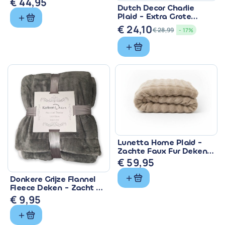
€
44,95
Dutch Decor Charlie
Plaid - Extra Grote
Fleece Deken Groen
€
24,10
€
28,99
- 17%
Oorspronkelijke
Huidige
prijs
prijs
was:
is:
€ 28,99.
€ 24,10.
Lunetta Home Plaid -
Zachte Faux Fur Deken
150x200 cm
€
59,95
Donkere Grijze Flannel
Fleece Deken - Zacht &
Warm
€
9,95