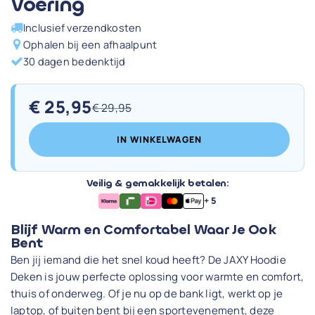
Voering
Inclusief verzendkosten
Ophalen bij een afhaalpunt
30 dagen bedenktijd
€
25,95
€
29,95
Oorspronkelijke
Huidige
prijs
prijs
IN WINKELWAGEN
was:
is:
€ 29,95.
€ 25,95.
Veilig & gemakkelijk betalen:
+ 5
Blijf Warm en Comfortabel Waar Je Ook
Bent
Ben jij iemand die het snel koud heeft? De JAXY Hoodie
Deken is jouw perfecte oplossing voor warmte en comfort,
thuis of onderweg. Of je nu op de bank ligt, werkt op je
laptop, of buiten bent bij een sportevenement, deze