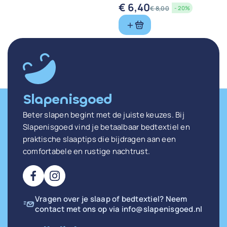
Werkzaamheid
€
6,40
€
8,00
- 20%
Oorspronkelijke
Huidige
prijs
prijs
was:
is:
€ 8,00.
€ 6,40.
Slapenisgoed
Beter slapen begint met de juiste keuzes. Bij
Slapenisgoed vind je betaalbaar bedtextiel en
praktische slaaptips die bijdragen aan een
comfortabele en rustige nachtrust.
Vragen over je slaap of bedtextiel? Neem
contact met ons op via
info@slapenisgoed.nl