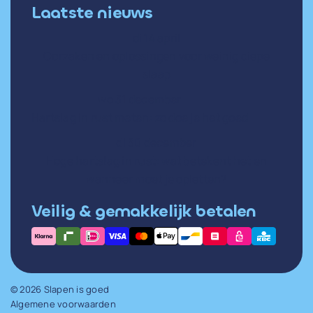
Laatste nieuws
di 14 april
Oorzaken en oplossingen voor weinig diepe
slaap
wo 31 december
Hartslag in rust meten: zo doe je het goed
di 30 december
Hoge hartslag in rust: wat betekent het en
wanneer moet je opletten?
Veilig & gemakkelijk betalen
© 2026 Slapen is goed
Algemene voorwaarden