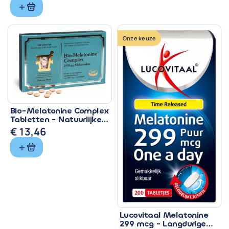
prijs
prijs
was:
is:
€ 11,99.
€ 10,99.
Onze keuze
Bio-Melatonine Complex
Tabletten - Natuurlijke
Slaapondersteuning
€
13,46
Lucovitaal Melatonine
299 mcg - Langdurige