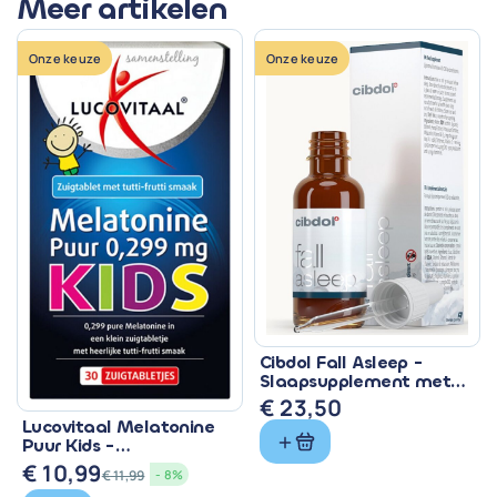
Meer artikelen
Onze keuze
Onze keuze
Cibdol Fall Asleep -
Slaapsupplement met
CBD & Melatonine
€
23,50
Lucovitaal Melatonine
Puur Kids -
Zuigtabletten met 299
€
10,99
€
11,99
- 8%
mcg
Oorspronkelijke
Huidige