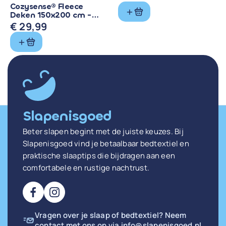
Oorspronkelijke
Huidige
Cozysense® Fleece
prijs
prijs
Deken 150x200 cm -
Zachte, Dubbelzijdige
€
29,99
was:
is:
Warmte
€ 19,90.
€ 16,91.
Slapenisgoed
Beter slapen begint met de juiste keuzes. Bij
Slapenisgoed vind je betaalbaar bedtextiel en
praktische slaaptips die bijdragen aan een
comfortabele en rustige nachtrust.
Vragen over je slaap of bedtextiel? Neem
contact met ons op via
info@slapenisgoed.nl