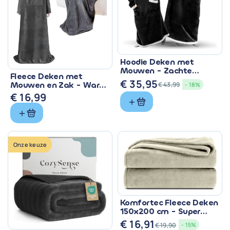
Hoodie Deken met
Mouwen - Zachte
Fleece Deken met
Sherpa Fleece 150 cm
€
35,95
Mouwen en Zak - Warm
€
43,99
- 18%
Oorspronkelijke
Huidige
& Zacht 200x150 cm
€
16,99
prijs
prijs
was:
is:
€ 43,99.
€ 35,95.
Onze keuze
Komfortec Fleece Deken
150x200 cm - Super
Zacht & Warm
€
16,91
€
19,90
- 15%