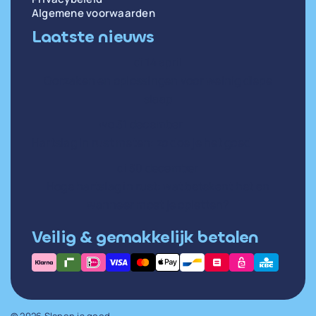
Algemene voorwaarden
Laatste nieuws
di 14 april
Oorzaken en oplossingen voor weinig diepe
slaap
wo 31 december
Hartslag in rust meten: zo doe je het goed
di 30 december
Hoge hartslag in rust: wat betekent het en
wanneer moet je opletten?
Veilig & gemakkelijk betalen