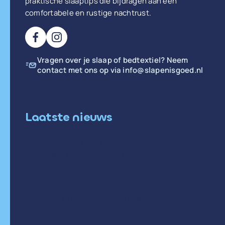
praktische slaaptips die bijdragen aan een
comfortabele en rustige nachtrust.
Vragen over je slaap of bedtextiel? Neem
contact met ons op via
info@slapenisgoed.nl
Laatste nieuws
di 14 april
Oorzaken en oplossingen voor
weinig diepe slaap
wo 31 december
Hartslag in rust meten: zo doe
je het goed