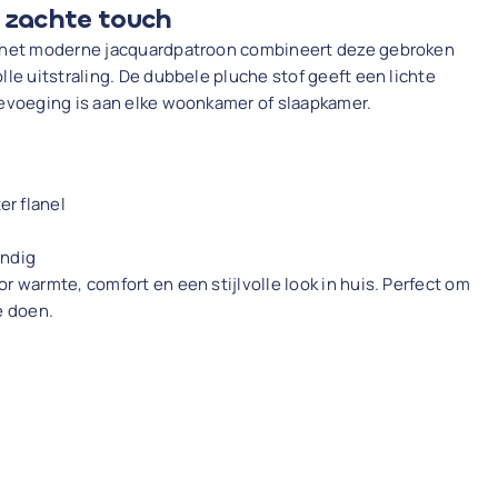
 zachte touch
n het moderne jacquardpatroon combineert deze gebroken
lle uitstraling. De dubbele pluche stof geeft een lichte
oevoeging is aan elke woonkamer of slaapkamer.
er flanel
ndig
r warmte, comfort en een stijlvolle look in huis. Perfect om
e doen.