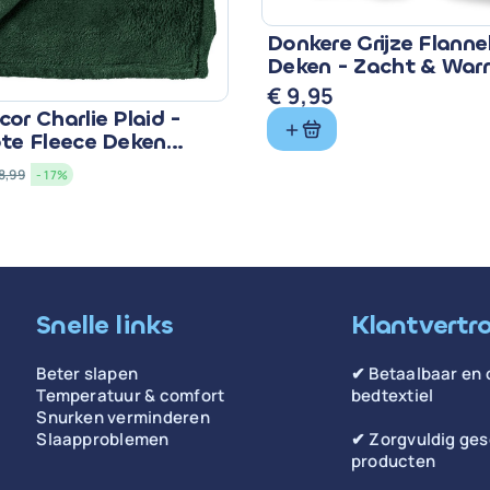
Donkere Grijze Flanne
Deken - Zacht & Wa
€
9,95
or Charlie Plaid -
ote Fleece Deken
8,99
- 17%
lijke
Snelle links
Klantvertr
Beter slapen
✔ Betaalbaar en 
Temperatuur & comfort
bedtextiel
Snurken verminderen
Slaapproblemen
✔ Zorgvuldig ge
producten