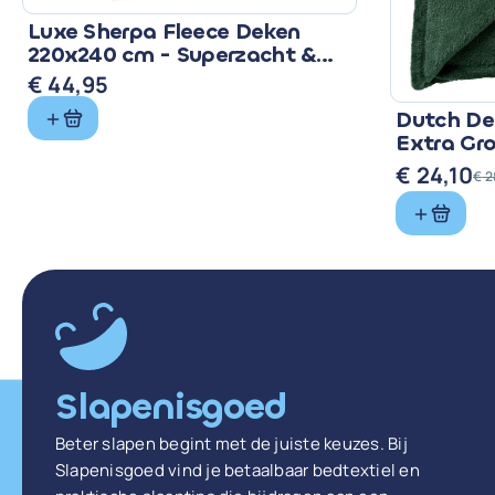
Luxe Sherpa Fleece Deken
220x240 cm - Superzacht &
Warm
€
44,95
Dutch Dec
Extra Gr
Groen
€
24,10
€
2
Oorspronke
Huidige
prijs
prijs
was:
is:
€ 28,99.
€ 24,10.
Slapenisgoed
Beter slapen begint met de juiste keuzes. Bij
Slapenisgoed vind je betaalbaar bedtextiel en