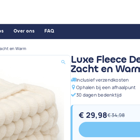
ps
Over ons
FAQ
Zacht en Warm
Luxe Fleece D
Zacht en War
Inclusief verzendkosten
Ophalen bij een afhaalpunt
30 dagen bedenktijd
€
29,98
€
34,98
Oorspronkelijke
Huidige
prijs
prijs
was:
is: