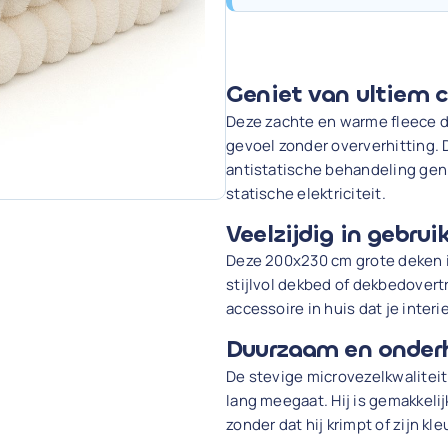
€ 34,98.
€ 29,98.
Geniet van ultiem 
Deze zachte en warme fleece de
gevoel zonder oververhitting. 
antistatische behandeling geni
statische elektriciteit.
Veelzijdig in gebrui
Deze 200x230 cm grote deken is
stijlvol dekbed of dekbedovertr
accessoire in huis dat je interie
Duurzaam en onderh
De stevige microvezelkwalitei
lang meegaat. Hij is gemakkel
zonder dat hij krimpt of zijn kle