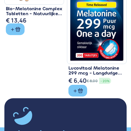
Bio-Melatonine Complex
Tabletten - Natuurlijke
Slaapondersteuning
€
13,46
Lucovitaal Melatonine
299 mcg - Langdurige
Werkzaamheid
€
6,40
€
8,00
- 20%
Oorspronkelijke
Huidige
prijs
prijs
was:
is:
€ 8,00.
€ 6,40.