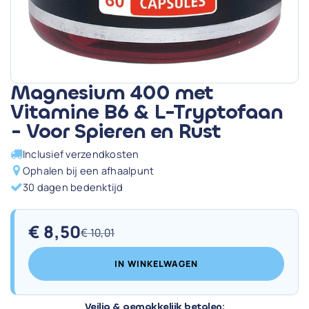
Magnesium 400 met
Vitamine B6 & L-Tryptofaan
- Voor Spieren en Rust
Inclusief verzendkosten
Ophalen bij een afhaalpunt
30 dagen bedenktijd
€
8,50
€
10,01
Oorspronkelijke
Huidige
prijs
prijs
IN WINKELWAGEN
was:
is:
€ 10,01.
€ 8,50.
Veilig & gemakkelijk betalen: