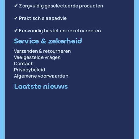
✔ Zorgvuldig geselecteerde producten
✔ Praktisch slaapadvie
✔ Eenvoudig bestellen en retourneren
Service & zekerheid
Verzenden & retourneren
Veelgestelde vragen
Contact
Privacybeleid
Algemene voorwaarden
Laatste nieuws
di 14 april
Oorzaken en oplossingen voor weinig diepe
slaap
wo 31 december
Hartslag in rust meten: zo doe je het goed