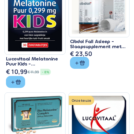
Cibdol Fall Asleep -
Slaapsupplement met
CBD & Melatonine
€
23,50
Lucovitaal Melatonine
Puur Kids -
Zuigtabletten met 299
€
10,99
€
11,99
- 8%
mcg
Oorspronkelijke
Huidige
prijs
prijs
was:
is:
€ 11,99.
€ 10,99.
Onze keuze