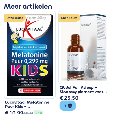
Meer artikelen
Onze keuze
Onze keuze
Cibdol Fall Asleep -
Slaapsupplement met
CBD & Melatonine
€
23,50
Lucovitaal Melatonine
Puur Kids -
Zuigtabletten met 299
€
10,99
€
11,99
- 8%