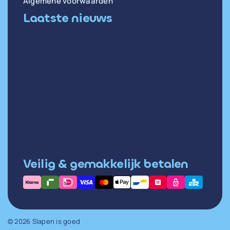
Algemene voorwaarden
Laatste nieuws
di 14 april
Oorzaken en oplossingen voor weinig diepe
slaap
wo 31 december
Hartslag in rust meten: zo doe je het goed
di 30 december
Hoge hartslag in rust: wat betekent het en
wanneer moet je opletten?
Veilig & gemakkelijk betalen
© 2026 Slapen is goed