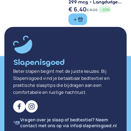
299 mcg - Langdurige
Werkzaamheid
€
6,40
€
8,00
- 20%
Oorspronkelijke
Huidige
prijs
prijs
was:
is:
€ 8,00.
€ 6,40.
Slapenisgoed
Beter slapen begint met de juiste keuzes. Bij
Slapenisgoed vind je betaalbaar bedtextiel en
praktische slaaptips die bijdragen aan een
comfortabele en rustige nachtrust.
Vragen over je slaap of bedtextiel? Neem
contact met ons op via
info@slapenisgoed.nl