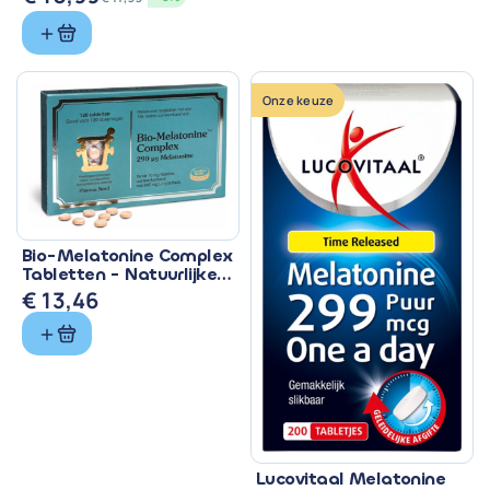
mcg
Oorspronkelijke
Huidige
prijs
prijs
was:
is:
€ 11,99.
€ 10,99.
Onze keuze
Bio-Melatonine Complex
Tabletten - Natuurlijke
Slaapondersteuning
€
13,46
Lucovitaal Melatonine