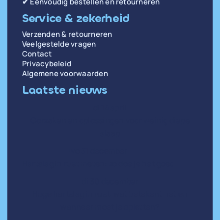
✔ Eenvoudig bestellen en retourneren
Service & zekerheid
Verzenden & retourneren
Veelgestelde vragen
Contact
Privacybeleid
Algemene voorwaarden
Laatste nieuws
di 14 april
Oorzaken en oplossingen voor weinig diepe
slaap
wo 31 december
Hartslag in rust meten: zo doe je het goed
di 30 december
Hoge hartslag in rust: wat betekent het en
wanneer moet je opletten?