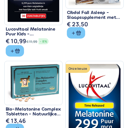
Cibdol Fall Asleep -
Slaapsupplement met
CBD & Melatonine
€
23,50
Lucovitaal Melatonine
Puur Kids -
Zuigtabletten met 299
€
10,99
€
11,99
- 8%
mcg
Oorspronkelijke
Huidige
prijs
prijs
was:
is:
€ 11,99.
€ 10,99.
Onze keuze
Bio-Melatonine Complex
Tabletten - Natuurlijke
Slaapondersteuning
€
13,46