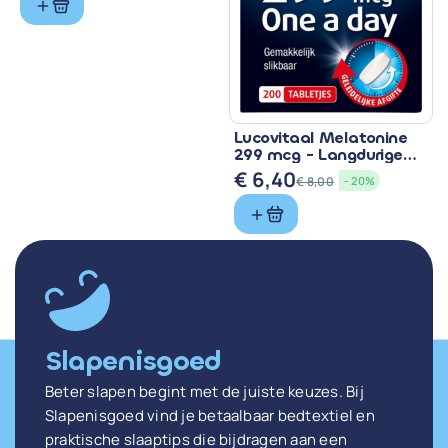
Lucovitaal Melatonine
299 mcg - Langdurige
Werkzaamheid
€
6,40
€
8,00
- 20%
Oorspronkelijke
Huidige
prijs
prijs
was:
is:
€ 8,00.
€ 6,40.
Slapenisgoed
Beter slapen begint met de juiste keuzes. Bij
Slapenisgoed vind je betaalbaar bedtextiel en
praktische slaaptips die bijdragen aan een