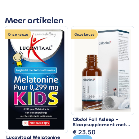
Meer artikelen
Onze keuze
Onze keuze
Cibdol Fall Asleep -
Slaapsupplement met
CBD & Melatonine
€
23,50
Lucovitaal Melatonine