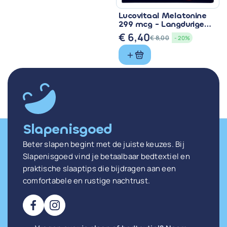
Lucovitaal Melatonine
299 mcg - Langdurige
Werkzaamheid
€
6,40
€
8,00
- 20%
Oorspronkelijke
Huidige
prijs
prijs
was:
is:
€ 8,00.
€ 6,40.
Slapenisgoed
Beter slapen begint met de juiste keuzes. Bij
Slapenisgoed vind je betaalbaar bedtextiel en
praktische slaaptips die bijdragen aan een
comfortabele en rustige nachtrust.