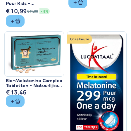
Puur Kids -
Zuigtabletten met 299
€
10,99
€
11,99
- 8%
mcg
Oorspronkelijke
Huidige
prijs
prijs
was:
is:
€ 11,99.
€ 10,99.
Onze keuze
Bio-Melatonine Complex
Tabletten - Natuurlijke
Slaapondersteuning
€
13,46