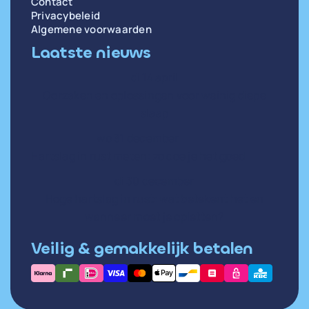
Contact
Privacybeleid
Algemene voorwaarden
Laatste nieuws
di 14 april
Oorzaken en oplossingen voor weinig diepe
slaap
wo 31 december
Hartslag in rust meten: zo doe je het goed
di 30 december
Hoge hartslag in rust: wat betekent het en
wanneer moet je opletten?
Veilig & gemakkelijk betalen