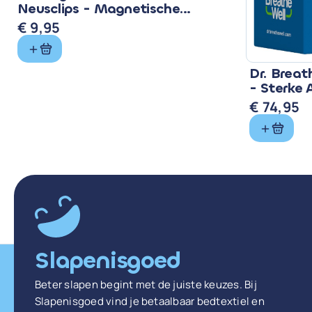
Neusclips - Magnetische
Neusspreiders 15 Paar
€
9,95
Dr. Breat
- Sterke 
€
74,95
Slapenisgoed
Beter slapen begint met de juiste keuzes. Bij
Slapenisgoed vind je betaalbaar bedtextiel en