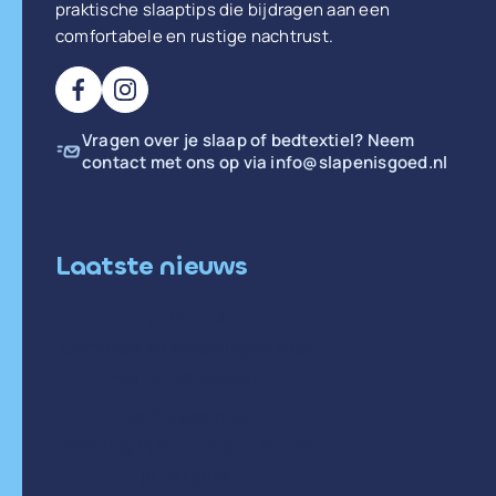
praktische slaaptips die bijdragen aan een
comfortabele en rustige nachtrust.
Vragen over je slaap of bedtextiel? Neem
contact met ons op via
info@slapenisgoed.nl
Laatste nieuws
di 14 april
Oorzaken en oplossingen voor
weinig diepe slaap
wo 31 december
Hartslag in rust meten: zo doe
je het goed