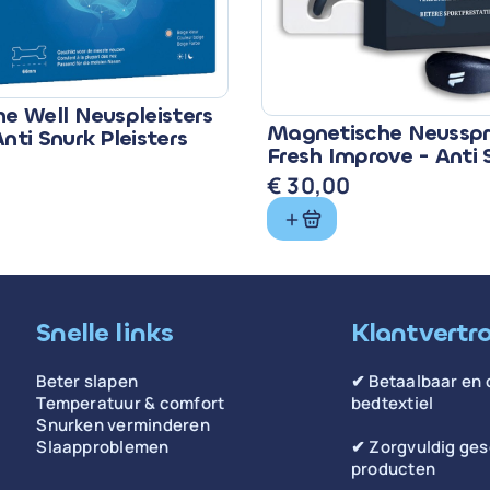
he Well Neuspleisters
Magnetische Neusspr
Anti Snurk Pleisters
Fresh Improve - Anti 
Sport
€
30,00
Snelle links
Klantvertr
Beter slapen
✔ Betaalbaar en 
Temperatuur & comfort
bedtextiel
Snurken verminderen
Slaapproblemen
✔ Zorgvuldig ge
producten