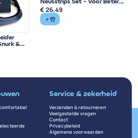
Neusstrips Set - Voor Beter
Ademen & Slapen
€
26,49
eider
Snurk &
ouwen
Service & zekerheid
comfortabel
Verzenden & retourneren
Veelgestelde vragen
Contact
selecteerde
Privacybeleid
Algemene voorwaarden