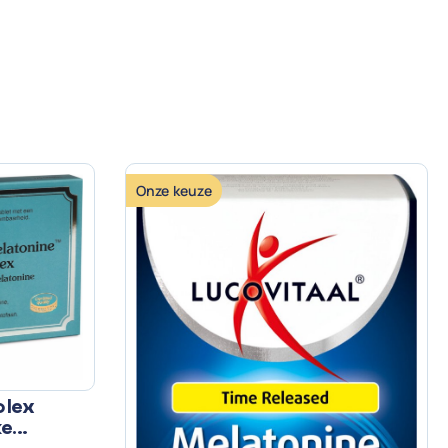
Onze keuze
plex
ke