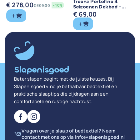
Troonz Portofino 4
Zuiver Scheerwol
€
278,00
€
309,00
- 10%
Seizoenen Dekbed -
Oorspronkelijke
Huidige
Comfort voor Elk
€
69,00
prijs
prijs
Seizoen
was:
is:
€ 309,00.
€ 278,00.
Slapenisgoed
Beter slapen begint met de juiste keuzes. Bij
Slapenisgoed vind je betaalbaar bedtextiel en
praktische slaaptips die bijdragen aan een
comfortabele en rustige nachtrust.
Vragen over je slaap of bedtextiel? Neem
contact met ons op via
info@slapenisgoed.nl