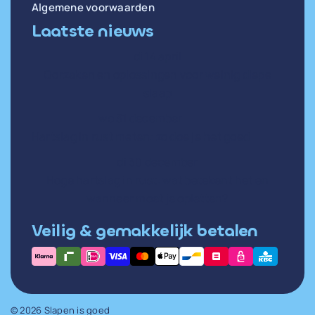
Algemene voorwaarden
Laatste nieuws
di 14 april
Oorzaken en oplossingen voor weinig diepe
slaap
wo 31 december
Hartslag in rust meten: zo doe je het goed
di 30 december
Hoge hartslag in rust: wat betekent het en
wanneer moet je opletten?
Veilig & gemakkelijk betalen
© 2026 Slapen is goed