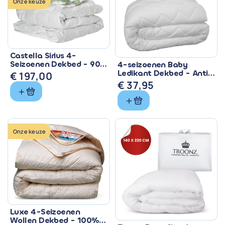
Onze keuze
Castella Sirius 4-
Seizoenen Dekbed - 90%
4-seizoenen Baby
Eendendons &
Ledikant Dekbed - Anti
€
197,00
Ventilerend
Allergisch & Wasbaar
€
37,95
Onze keuze
Luxe 4-Seizoenen
Wollen Dekbed - 100%