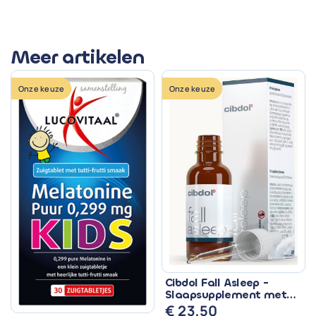
Meer artikelen
Onze keuze
Onze keuze
Cibdol Fall Asleep -
Slaapsupplement met
CBD & Melatonine
€
23,50