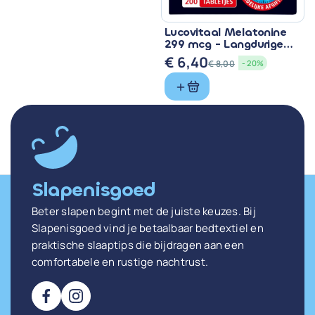
Lucovitaal Melatonine
299 mcg - Langdurige
Werkzaamheid
€
6,40
€
8,00
- 20%
Oorspronkelijke
Huidige
prijs
prijs
was:
is:
€ 8,00.
€ 6,40.
Slapenisgoed
Beter slapen begint met de juiste keuzes. Bij
Slapenisgoed vind je betaalbaar bedtextiel en
praktische slaaptips die bijdragen aan een
comfortabele en rustige nachtrust.