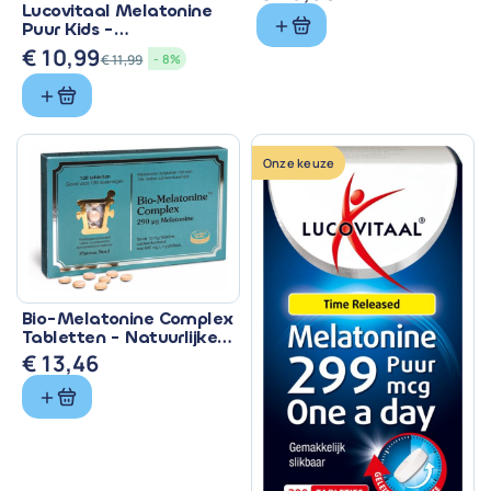
Lucovitaal Melatonine
Puur Kids -
Zuigtabletten met 299
€
10,99
€
11,99
- 8%
mcg
Oorspronkelijke
Huidige
prijs
prijs
was:
is:
€ 11,99.
€ 10,99.
Onze keuze
Bio-Melatonine Complex
Tabletten - Natuurlijke
Slaapondersteuning
€
13,46