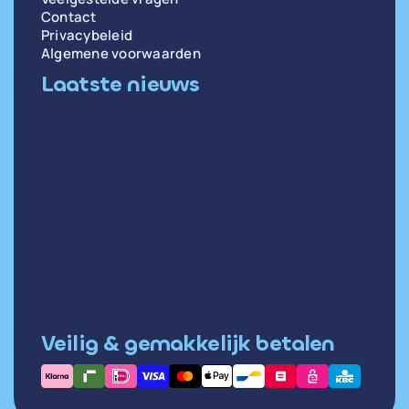
Contact
Privacybeleid
Algemene voorwaarden
Laatste nieuws
di 14 april
Oorzaken en oplossingen voor weinig diepe
slaap
wo 31 december
Hartslag in rust meten: zo doe je het goed
di 30 december
Hoge hartslag in rust: wat betekent het en
wanneer moet je opletten?
Veilig & gemakkelijk betalen