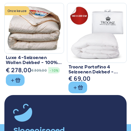
Onze keuze
Luxe 4-Seizoenen
Wollen Dekbed - 100%
Troonz Portofino 4
Zuiver Scheerwol
€
278,00
€
309,00
- 10%
Seizoenen Dekbed -
Oorspronkelijke
Huidige
Comfort voor Elk
€
69,00
prijs
prijs
Seizoen
was:
is:
€ 309,00.
€ 278,00.
Slapenisgoed