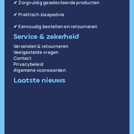
✔ Zorgvuldig geselecteerde producten
✔ Praktisch slaapadvie
✔ Eenvoudig bestellen en retourneren
Service & zekerheid
Verzenden & retourneren
Veelgestelde vragen
Contact
Privacybeleid
Algemene voorwaarden
Laatste nieuws
di 14 april
Oorzaken en oplossingen voor weinig diepe
slaap
wo 31 december
Hartslag in rust meten: zo doe je het goed