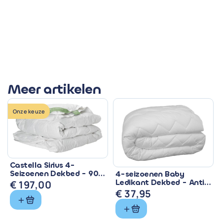
Meer artikelen
Onze keuze
Castella Sirius 4-
Seizoenen Dekbed - 90%
4-seizoenen Baby
Eendendons &
Ledikant Dekbed - Anti
€
197,00
Ventilerend
Allergisch & Wasbaar
€
37,95