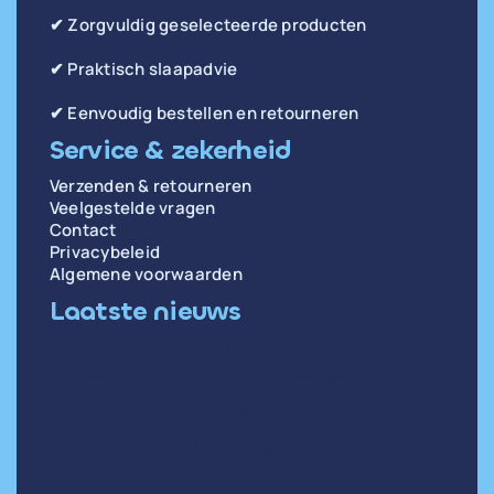
✔ Zorgvuldig geselecteerde producten
✔ Praktisch slaapadvie
✔ Eenvoudig bestellen en retourneren
Service & zekerheid
Verzenden & retourneren
Veelgestelde vragen
Contact
Privacybeleid
Algemene voorwaarden
Laatste nieuws
di 14 april
Oorzaken en oplossingen voor weinig diepe
slaap
wo 31 december
Hartslag in rust meten: zo doe je het goed