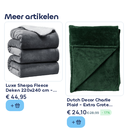
Meer artikelen
Luxe Sherpa Fleece
Deken 220x240 cm -
Superzacht & Warm
€
44,95
Dutch Decor Charlie
Plaid - Extra Grote
Fleece Deken Groen
€
24,10
€
28,99
- 17%
Oorspronkelijke
Huidige
prijs
prijs