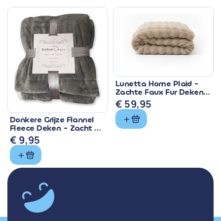
was:
is:
€ 28,99.
€ 24,10.
Lunetta Home Plaid -
Zachte Faux Fur Deken
150x200 cm
€
59,95
Donkere Grijze Flannel
Fleece Deken - Zacht &
Warm
€
9,95