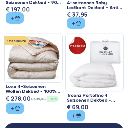
Seizoenen Dekbed - 90%
4-seizoenen Baby
Eendendons &
Ledikant Dekbed - Anti
€
197,00
Ventilerend
Allergisch & Wasbaar
€
37,95
Onze keuze
Luxe 4-Seizoenen
Wollen Dekbed - 100%
Troonz Portofino 4
Zuiver Scheerwol
€
278,00
€
309,00
- 10%
Seizoenen Dekbed -
Oorspronkelijke
Huidige
Comfort voor Elk
€
69,00
prijs
prijs
Seizoen
was:
is:
€ 309,00.
€ 278,00.