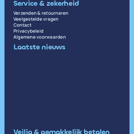
Service & zekerheid
Verzenden & retourneren
Veelgestelde vragen
Contact
Privacybeleid
Algemene voorwaarden
Laatste nieuws
di 14 april
Oorzaken en oplossingen voor weinig diepe
slaap
wo 31 december
Hartslag in rust meten: zo doe je het goed
di 30 december
Hoge hartslag in rust: wat betekent het en
wanneer moet je opletten?
Veilig & gemakkelijk betalen