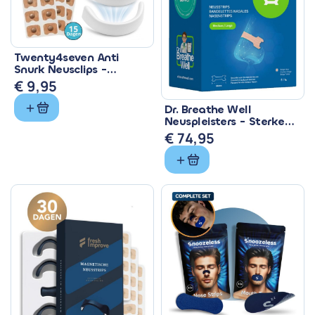
Twenty4seven Anti
Snurk Neusclips -
Magnetische
€
9,95
Neusspreiders 15 Paar
Dr. Breathe Well
Neuspleisters - Sterke
Anti Snurk Pleisters
€
74,95