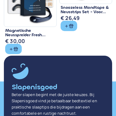
Snoozeless Mondtape &
Neusstrips Set - Voor
Beter Ademen & Slapen
€
26,49
Magnetische
Neusspreider Fresh
Improve - Anti Snurk &
€
30,00
Sport
Slapenisgoed
Beter slapen begint met de juiste keuzes. Bij
Slapenisgoed vind je betaalbaar bedtextiel en
praktische slaaptips die bijdragen aan een
comfortabele en rustige nachtrust.