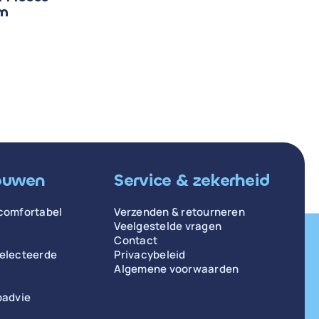
rm
ouwen
Service & zekerheid
comfortabel
Verzenden & retourneren
Veelgestelde vragen
Contact
selecteerde
Privacybeleid
Algemene voorwaarden
padvie