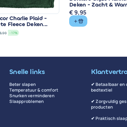
Deken - Zacht & Wa
€
9,95
or Charlie Plaid -
ote Fleece Deken
8,99
- 17%
lijke
Snelle links
Klantvertr
Beter slapen
✔ Betaalbaar en 
Temperatuur & comfort
bedtextiel
Snurken verminderen
Slaapproblemen
✔ Zorgvuldig ge
producten
✔ Praktisch slaa