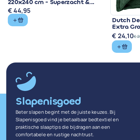
220x240 cm - Superzacht &
Warm
€
44,95
Dutch Dec
Extra Gr
Groen
€
24,10
€
2
Oorspronke
Huidige
prijs
prijs
was:
is:
€ 28,99.
€ 24,10.
Slapenisgoed
Beter slapen begint met de juiste keuzes. Bij
Slapenisgoed vind je betaalbaar bedtextiel en
praktische slaaptips die bijdragen aan een
comfortabele en rustige nachtrust.