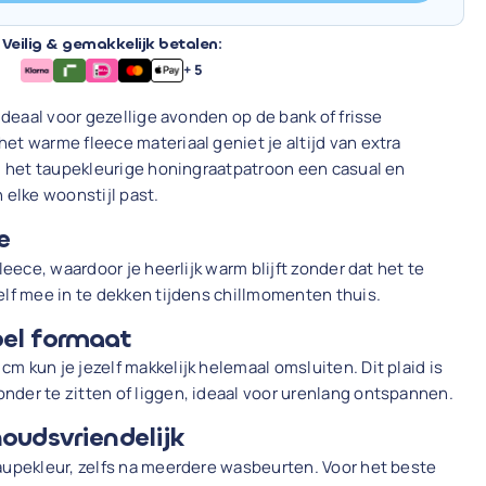
Veilig & gemakkelijk betalen:
+ 5
 ideaal voor gezellige avonden op de bank of frisse
et warme fleece materiaal geniet je altijd van extra
jl het taupekleurige honingraatpatroon een casual en
in elke woonstijl past.
e
leece, waardoor je heerlijk warm blijft zonder dat het te
elf mee in te dekken tijdens chillmomenten thuis.
el formaat
m kun je jezelf makkelijk helemaal omsluiten. Dit plaid is
der te zitten of liggen, ideaal voor urenlang ontspannen.
oudsvriendelijk
aupekleur, zelfs na meerdere wasbeurten. Voor het beste