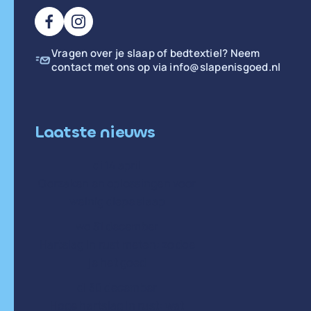
Vragen over je slaap of bedtextiel? Neem
contact met ons op via
info@slapenisgoed.nl
Laatste nieuws
di 14 april
Oorzaken en oplossingen voor
weinig diepe slaap
wo 31 december
Hartslag in rust meten: zo doe
je het goed
di 30 december
Hoge hartslag in rust: wat