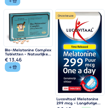
prijs
prijs
was:
is:
€ 11,99.
€ 10,99.
Onze keuze
Bio-Melatonine Complex
Tabletten - Natuurlijke
Slaapondersteuning
€
13,46
Lucovitaal Melatonine
299 mcg - Langdurige
Werkzaamheid