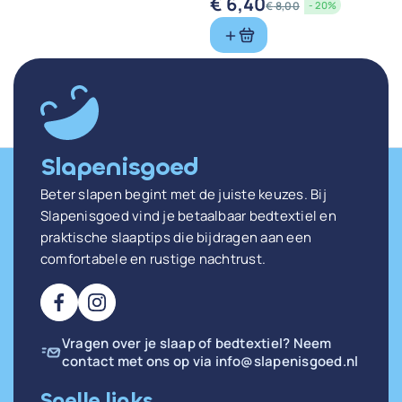
€
6,40
€
8,00
- 20%
Oorspronkelijke
Huidige
prijs
prijs
was:
is:
€ 8,00.
€ 6,40.
Slapenisgoed
Beter slapen begint met de juiste keuzes. Bij
Slapenisgoed vind je betaalbaar bedtextiel en
praktische slaaptips die bijdragen aan een
comfortabele en rustige nachtrust.
Vragen over je slaap of bedtextiel? Neem
contact met ons op via
info@slapenisgoed.nl
Snelle links