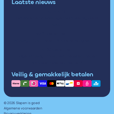
Laatste nieuws
di 14 april
Oorzaken en oplossingen voor weinig diepe
slaap
wo 31 december
Hartslag in rust meten: zo doe je het goed
di 30 december
Hoge hartslag in rust: wat betekent het en
wanneer moet je opletten?
Veilig & gemakkelijk betalen
© 2026 Slapen is goed
Algemene voorwaarden
Privacyverklaring