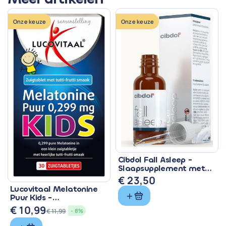
Onze keuze
Onze keuze
Cibdol Fall Asleep -
Slaapsupplement met
CBD & Melatonine
€
23,50
Lucovitaal Melatonine
Puur Kids -
Zuigtabletten met 299
€
10,99
€
11,99
- 8%
mcg
Oorspronkelijke
Huidige