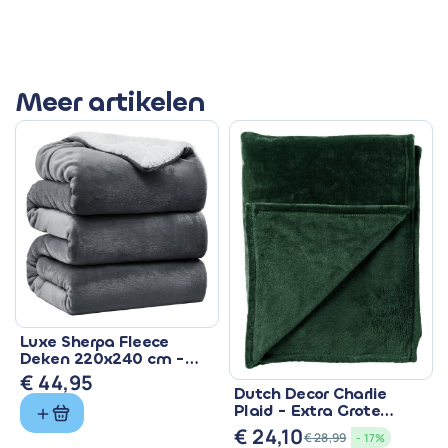
Meer artikelen
Luxe Sherpa Fleece
Deken 220x240 cm -
Superzacht & Warm
€
44,95
Dutch Decor Charlie
Plaid - Extra Grote
Fleece Deken Groen
€
24,10
€
28,99
- 17%