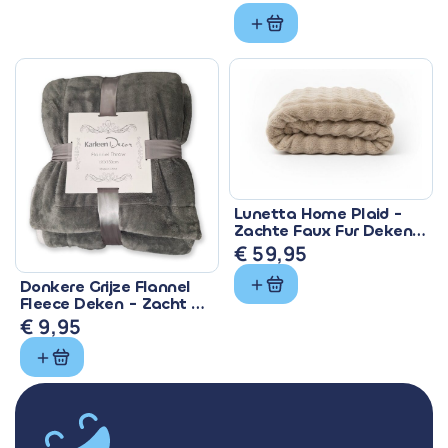
Oorspronkelijke
Huidige
prijs
prijs
was:
is:
€ 28,99.
€ 24,10.
Lunetta Home Plaid -
Zachte Faux Fur Deken
150x200 cm
€
59,95
Donkere Grijze Flannel
Fleece Deken - Zacht &
Warm
€
9,95