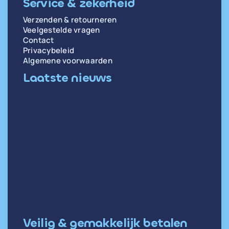
Service & zekerheid
Verzenden & retourneren
Veelgestelde vragen
Contact
Privacybeleid
Algemene voorwaarden
Laatste nieuws
di 14 april
Oorzaken en oplossingen voor weinig diepe
slaap
wo 31 december
Hartslag in rust meten: zo doe je het goed
di 30 december
Hoge hartslag in rust: wat betekent het en
wanneer moet je opletten?
Veilig & gemakkelijk betalen