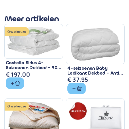
Meer artikelen
Onze keuze
Castella Sirius 4-
Seizoenen Dekbed - 90%
4-seizoenen Baby
Eendendons &
Ledikant Dekbed - Anti
€
197,00
Ventilerend
Allergisch & Wasbaar
€
37,95
Onze keuze