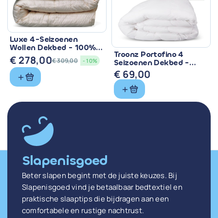
Luxe 4-Seizoenen
Wollen Dekbed - 100%
Troonz Portofino 4
Zuiver Scheerwol
€
278,00
€
309,00
- 10%
Seizoenen Dekbed -
Oorspronkelijke
Huidige
Comfort voor Elk
€
69,00
prijs
prijs
Seizoen
was:
is:
€ 309,00.
€ 278,00.
Slapenisgoed
Beter slapen begint met de juiste keuzes. Bij
Slapenisgoed vind je betaalbaar bedtextiel en
praktische slaaptips die bijdragen aan een
comfortabele en rustige nachtrust.