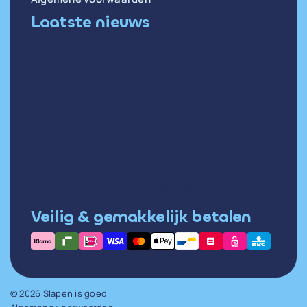
Laatste nieuws
di 14 april
Oorzaken en oplossingen voor weinig diepe
slaap
wo 31 december
Hartslag in rust meten: zo doe je het goed
di 30 december
Hoge hartslag in rust: wat betekent het en
wanneer moet je opletten?
Veilig & gemakkelijk betalen
© 2026 Slapen is goed