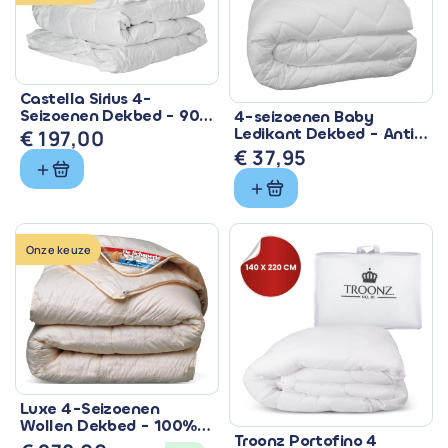
Castella Sirius 4-
Seizoenen Dekbed - 90%
4-seizoenen Baby
Eendendons &
Ledikant Dekbed - Anti
€
197,00
Ventilerend
Allergisch & Wasbaar
€
37,95
Onze keuze
Luxe 4-Seizoenen
Wollen Dekbed - 100%
Troonz Portofino 4
Zuiver Scheerwol