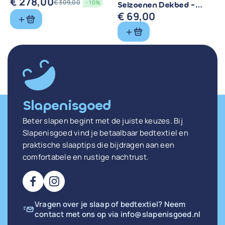
€
278,00
€
309,00
- 10%
Seizoenen Dekbed -
Oorspronkelijke
Huidige
Comfort voor Elk
€
69,00
prijs
prijs
Seizoen
was:
is:
€ 309,00.
€ 278,00.
Slapenisgoed
Beter slapen begint met de juiste keuzes. Bij
Slapenisgoed vind je betaalbaar bedtextiel en
praktische slaaptips die bijdragen aan een
comfortabele en rustige nachtrust.
Vragen over je slaap of bedtextiel? Neem
contact met ons op via
info@slapenisgoed.nl