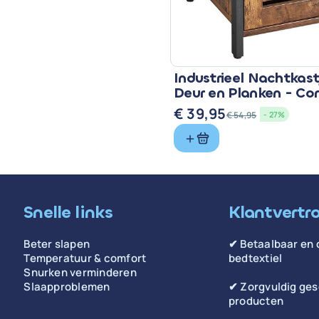
Industrieel Nachtkas
Deur en Planken - C
Stoer
€
39,95
€
54,95
- 27%
Oorspronkelijke
Huidige
prijs
prijs
was:
is:
€ 54,95.
€ 39,95.
Snelle links
Klantvertr
Beter slapen
✔ Betaalbaar en 
Temperatuur & comfort
bedtextiel
Snurken verminderen
Slaapproblemen
✔ Zorgvuldig ge
producten