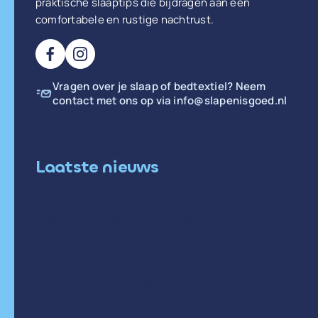
praktische slaaptips die bijdragen aan een
comfortabele en rustige nachtrust.
Vragen over je slaap of bedtextiel? Neem
contact met ons op via
info@slapenisgoed.nl
Laatste nieuws
di 14 april
Oorzaken en oplossingen voor
weinig diepe slaap
wo 31 december
Hartslag in rust meten: zo doe
je het goed