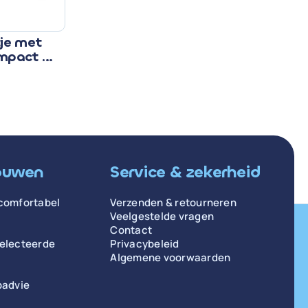
tje met
ompact &
ouwen
Service & zekerheid
comfortabel
Verzenden & retourneren
Veelgestelde vragen
Contact
selecteerde
Privacybeleid
Algemene voorwaarden
padvie