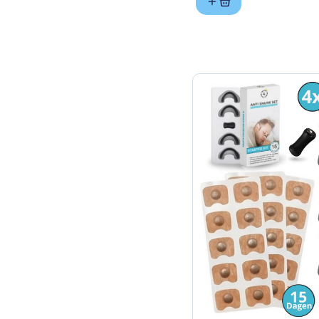
was:
is:
€ 12,99.
€ 9,99.