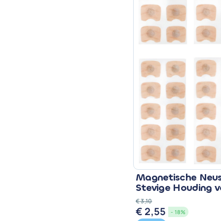
Magnetische Neuss
Stevige Houding 
€
3,10
€
2,55
Oorspronkelijke
Huidige
- 18%