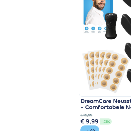
DreamCare Neusst
- Comfortabele N
€
12,99
€
9,99
Oorspronkelijke
Huidige
- 23%
prijs
prijs