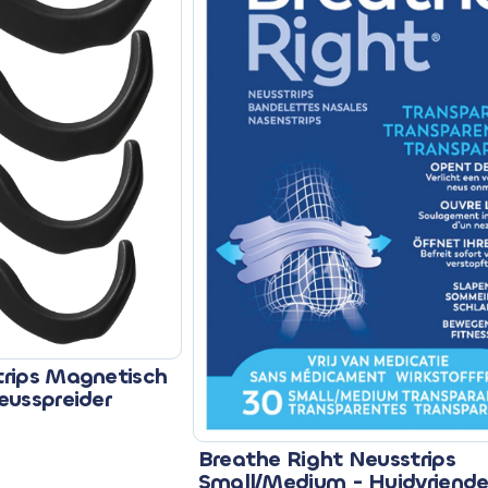
rips Magnetisch
eusspreider
Breathe Right Neusstrips
Small/Medium - Huidvriendel