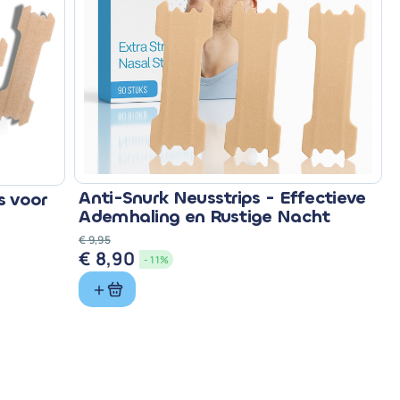
Anti-Snurk Neusstrips - Effectieve
s voor
Ademhaling en Rustige Nacht
€
9,95
€
8,90
Oorspronkelijke
Huidige
- 11%
prijs
prijs
was:
is:
€ 9,95.
€ 8,90.