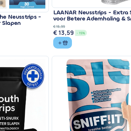
LAANAR Neusstrips - Extra 
e Neusstrips -
voor Betere Ademhaling & S
r Slapen
€
15,99
€
13,59
Oorspronkelijke
Huidige
- 15%
prijs
prijs
was:
is:
€ 15,99.
€ 13,59.