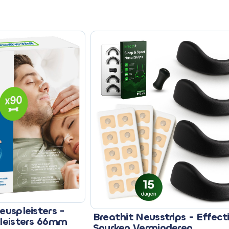
euspleisters -
Breathit Neusstrips - Effect
pleisters 66mm
Snurken Verminderen