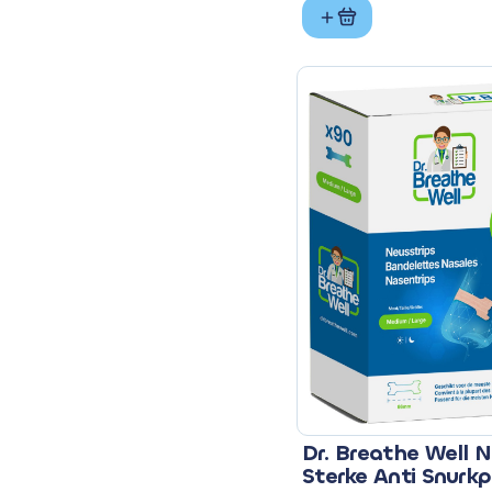
prijs
prijs
was:
is:
€ 3,10.
€ 2,55.
Dr. Breathe Well N
Sterke Anti Snurk