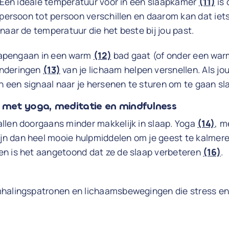
. Een ideale temperatuur voor in een slaapkamer
(11)
is 
 persoon tot persoon verschillen en daarom kan dat iet
naar de temperatuur die het beste bij jou past.
slapengaan in een warm
(12)
bad gaat (of onder een war
anderingen
(13)
van je lichaam helpen versnellen. Als jo
en een signaal naar je hersenen te sturen om te gaan sl
s met yoga, meditatie en mindfulness
llen doorgaans minder makkelijk in slaap. Yoga
(14)
, m
jn dan heel mooie hulpmiddelen om je geest te kalmere
n is het aangetoond dat ze de slaap verbeteren
(16)
.
halingspatronen en lichaamsbewegingen die stress en 