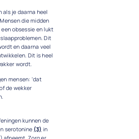
 als je daarna heel
n. Mensen die midden
 een obsessie en lukt
 slaapproblemen. Dit
wordt en daarna veel
wikkelen. Dit is heel
wakker wordt.
ggen mensen: ‘dat
 of de wekker
n.
efeningen kunnen de
van serotonine
(3)
in
) afneemt. Zorg er