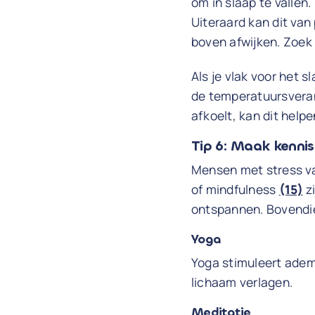
om in slaap te vallen
Uiteraard kan dit van
boven afwijken. Zoek 
Als je vlak voor het 
de temperatuursver
afkoelt, kan dit help
Tip 6: Maak kenni
Mensen met stress va
of mindfulness
(15)
zi
ontspannen. Bovendie
Yoga
Yoga stimuleert adem
lichaam verlagen.
Meditatie