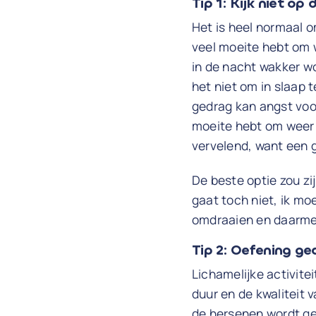
Tip 1: Kijk niet op
Het is heel normaal o
veel moeite hebt om w
in de nacht wakker wo
het niet om in slaap te
gedrag kan angst voor
moeite hebt om weer i
vervelend, want een g
De beste optie zou zi
gaat toch niet, ik mo
omdraaien en daarmee
Tip 2: Oefening g
Lichamelijke activit
duur en de kwaliteit 
de hersenen wordt ge