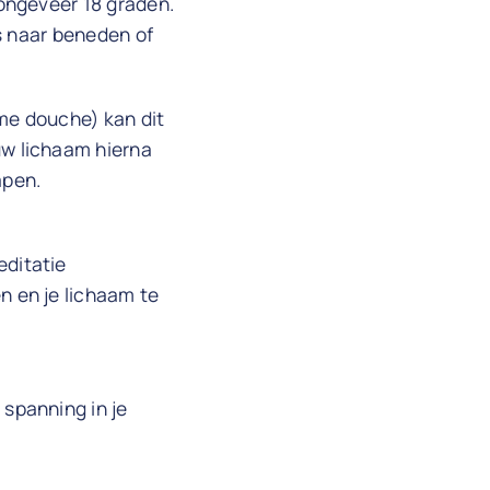
ongeveer 18 graden.
s naar beneden of
me douche) kan dit
uw lichaam hierna
apen.
editatie
n en je lichaam te
spanning in je