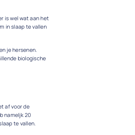
r is wel wat aan het
 in slaap te vallen
 en je hersenen.
illende biologische
et af voor de
eb nameljk 20
laap te vallen.