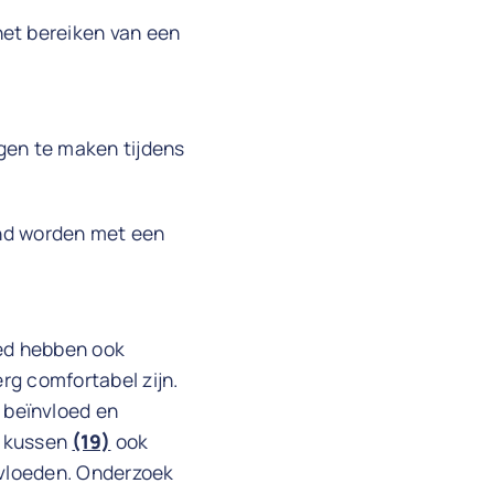
het bereiken van een
gen te maken tijdens
oond worden met een
oed hebben ook
erg comfortabel zijn.
 beïnvloed en
e kussen
(19)
ook
nvloeden. Onderzoek