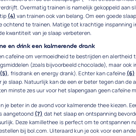
verdrijft. Overmatig trainen is namelijk gekoppeld aan s
stip
(4)
van trainen ook van belang. Om een goede slaapkw
 de ochtend te trainen. Matige tot krachtige inspanning
de kwantiteit van je slaap verbeteren.
ïne en drink een kalmerende drank
 cafeïne om vermoeidheid te bestrijden en alertheid t
ngsmiddelen (zoals bijvoorbeeld chocolade), maar ook i
(5)
, frisdrank en energy drank). Echter kan cafeïne
(6)
je slaap. Natuurlijk kan de een er beter tegen dan de 
en minste zes uur voor het slapengaan geen cafeïne me
kun je beter in de avond voor kalmerende thee kiezen. E
 is aangetoond
(7)
dat het slaap en ontspanning bevordert
rlijk. Deze kamillethee is perfect om te ontspannen n
stellen bij bol.com. Uiteraard kun je ook voor een ande