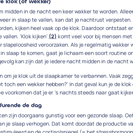
 de klok (of wekker)
m midden in de nacht een keer wakker te worden. Alleen
eer in slaap te vallen, kan dat je nachtrust verpeste
rden, kijken heel vaak op de klok. Daardoor ontstaat er
 vallen. ‘Klok kijken’
(2)
komt veel voor bij mensen met
 slapeloosheid veroorzaken. Als je regelmatig wakker 
n slaap te komen, gaat je lichaam een soort routine ont
evolg kan zijn dat je iedere nacht midden in de nacht 
jn om je klok uit de slaapkamer te verbannen. Vaak ze
et toch een wekker hebben?’ In dat geval kun je de klok
 voorkomen dat je er ’s nachts steeds naar gaat kijke
edurende de dag
eiten zijn doorgaans gunstig voor een gezonde slaap. O
van je slaap verhogen. Dat komt doordat de productie 
stimuleerd en de cortisolspiegel (= het stresshormoon