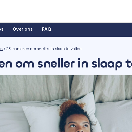
ps
Over ons
FAQ
en
/
23 manieren om sneller in slaap te vallen
n om sneller in slaap t