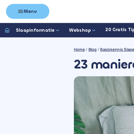
Menu
20 Gratis Ti
Slaapinformatie
Webshop
Home
/
Blog
/
Basiskennis Slap
23 maniere