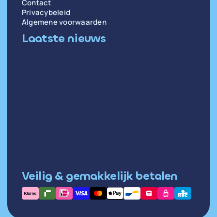
Contact
Privacybeleid
Algemene voorwaarden
Laatste nieuws
di 14 april
Oorzaken en oplossingen voor weinig diepe
slaap
wo 31 december
Hartslag in rust meten: zo doe je het goed
di 30 december
Hoge hartslag in rust: wat betekent het en
wanneer moet je opletten?
Veilig & gemakkelijk betalen