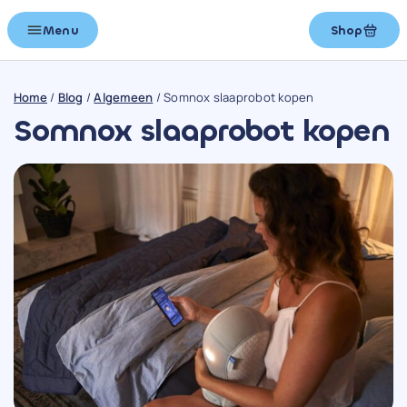
Menu
Shop
Home
/
Blog
/
Algemeen
/
Somnox slaaprobot kopen
Somnox slaaprobot kopen