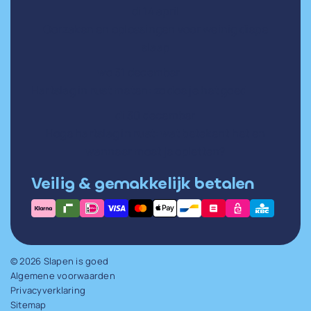
di 14 april
Oorzaken en oplossingen voor weinig diepe
slaap
wo 31 december
Hartslag in rust meten: zo doe je het goed
di 30 december
Hoge hartslag in rust: wat betekent het en
wanneer moet je opletten?
Veilig & gemakkelijk betalen
© 2026 Slapen is goed
Algemene voorwaarden
Privacyverklaring
Sitemap