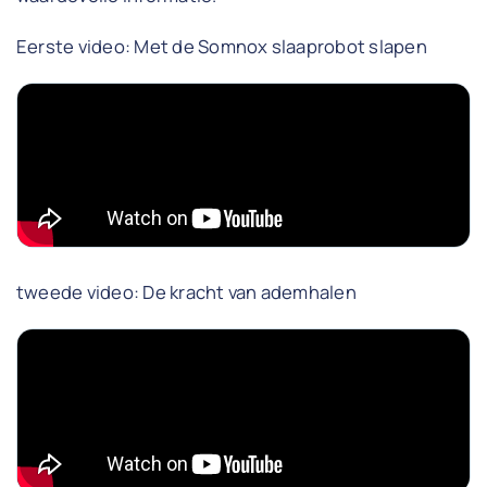
Eerste video: Met de Somnox slaaprobot slapen
tweede video: De kracht van ademhalen