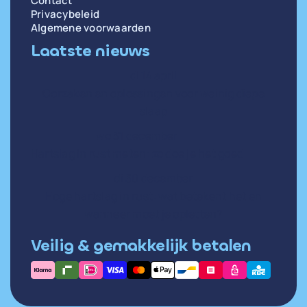
Contact
Privacybeleid
Algemene voorwaarden
Laatste nieuws
di 14 april
Oorzaken en oplossingen voor weinig diepe
slaap
wo 31 december
Hartslag in rust meten: zo doe je het goed
di 30 december
Hoge hartslag in rust: wat betekent het en
wanneer moet je opletten?
Veilig & gemakkelijk betalen