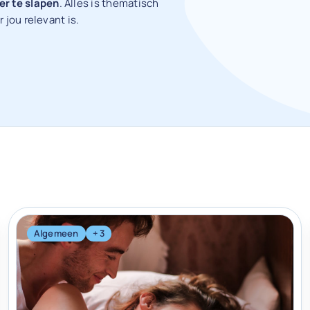
er te slapen
. Alles is thematisch
r jou relevant is.
Algemeen
+ 3