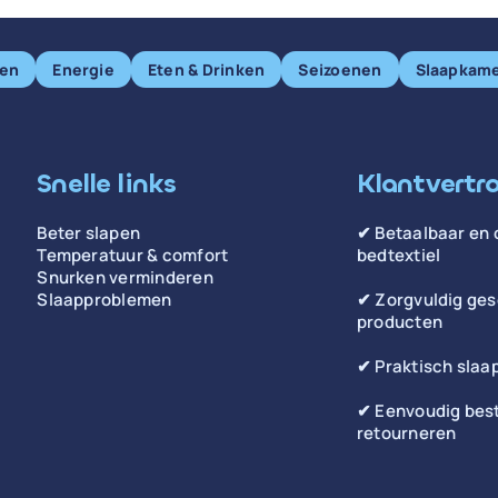
pen
Energie
Eten & Drinken
Seizoenen
Slaapkam
Snelle links
Klantvertr
Beter slapen
✔ Betaalbaar en 
Temperatuur & comfort
bedtextiel
Snurken verminderen
Slaapproblemen
✔ Zorgvuldig ge
producten
✔ Praktisch slaa
✔ Eenvoudig best
retourneren