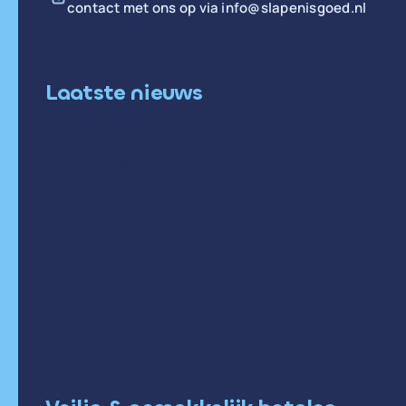
contact met ons op via
info@slapenisgoed.nl
Laatste nieuws
di 14 april
Oorzaken en oplossingen voor
weinig diepe slaap
wo 31 december
Hartslag in rust meten: zo doe
je het goed
di 30 december
Hoge hartslag in rust: wat
betekent het en wanneer moet
je opletten?