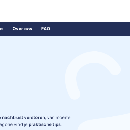
ps
Over ons
FAQ
e nachtrust verstoren
, van moeite
egorie vind je
praktische tips
,