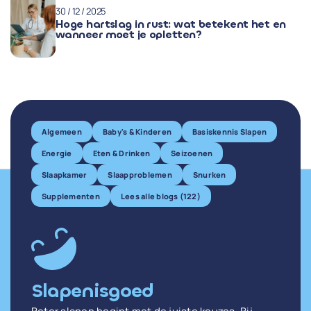
30 / 12 / 2025
Hoge hartslag in rust: wat betekent het en
wanneer moet je opletten?
Algemeen
Baby's & Kinderen
Basiskennis Slapen
Energie
Eten & Drinken
Seizoenen
Slaapkamer
Slaapproblemen
Snurken
Supplementen
Lees alle blogs (122)
Slapenisgoed