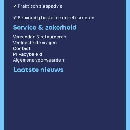
✔ Praktisch slaapadvie
✔ Eenvoudig bestellen en retourneren
Service & zekerheid
Verzenden & retourneren
Veelgestelde vragen
Contact
Privacybeleid
Algemene voorwaarden
Laatste nieuws
di 14 april
Oorzaken en oplossingen voor weinig diepe
slaap
wo 31 december
Hartslag in rust meten: zo doe je het goed
di 30 december