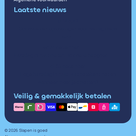
Laatste nieuws
di 14 april
Oorzaken en oplossingen voor weinig diepe
slaap
wo 31 december
Hartslag in rust meten: zo doe je het goed
di 30 december
Hoge hartslag in rust: wat betekent het en
wanneer moet je opletten?
Veilig & gemakkelijk betalen
© 2026 Slapen is goed