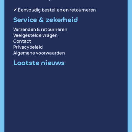
✔ Eenvoudig bestellen en retourneren
Service & zekerheid
Verzenden & retourneren
Veelgestelde vragen
Contact
Privacybeleid
Algemene voorwaarden
Laatste nieuws
di 14 april
Oorzaken en oplossingen voor weinig diepe
slaap
wo 31 december
Hartslag in rust meten: zo doe je het goed
di 30 december
Hoge hartslag in rust: wat betekent het en