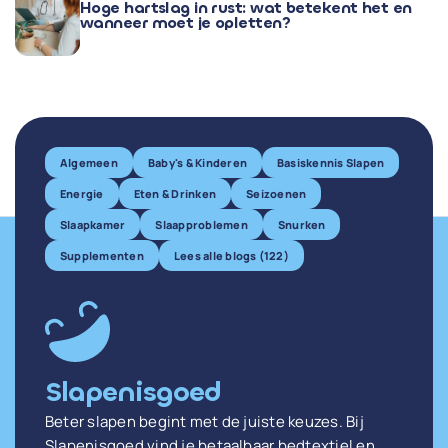
Hoge hartslag in rust: wat betekent het en
wanneer moet je opletten?
Algemeen
Baby's & Kinderen
Basiskennis Slapen
Energie
Eten & Drinken
Seizoenen
Slaapkamer
Slaapproblemen
Snurken
Supplementen
Lees alle blogs (122)
Slapenisgoed
Beter slapen begint met de juiste keuzes. Bij
Slapenisgoed vind je betaalbaar bedtextiel en