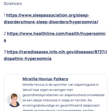
Sciences
1
https://www.sleepassociation.org/sleep-
disorders/more-sleep-disorders/hypersomnia/
2
https://www.healthline.com/health/hypersomni
a
3
https://rarediseases.info.nih.gov/diseases/8737/i
diopathic-hypersomnia
Mireille Hovius-Folkers
Mireille Hovius is de oprichter van slapenisgoed.nl.
Vanuit haar eigen ervaringen met
gezondheidsproblemen en slapeloosheid ontwikkelde
ze een diepe interesse in slaap en herstel. Als
ervaringsdeskundige en gecertificeerd slaapcoach
deelde ze haar kennis via toegankelijke, eerlijke